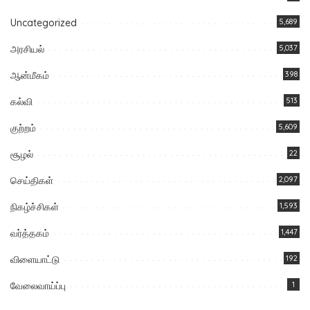
Uncategorized
5,689
அரசியல்
5,037
ஆன்மீகம்
398
கல்வி
513
குற்றம்
5,609
சூழல்
22
செய்திகள்
2,097
நிகழ்ச்சிகள்
1,593
வர்த்தகம்
1,447
விளையாட்டு
192
வேலைவாய்ப்பு
1