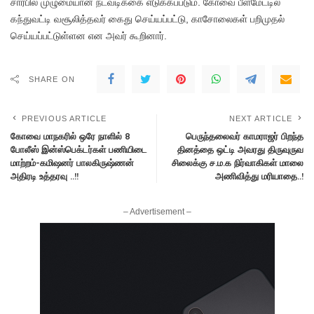
சார்பில் முழுமையான நடவடிக்கை எடுக்கப்படும். கோவை பீளமேட்டில்
கந்துவட்டி வசூலித்தவர் கைது செய்யப்பட்டு, காசோலைகள் பறிமுதல்
செய்யப்பட்டுள்ளன என அவர் கூறினார்.
SHARE ON
PREVIOUS ARTICLE
NEXT ARTICLE
கோவை மாநகரில் ஒரே நாளில் 8
பெருந்தலைவர் காமராஜர் பிறந்த
போலீஸ் இன்ஸ்பெக்டர்கள் பணியிடை
தினத்தை ஒட்டி அவரது திருவுருவ
மாற்றம்-கமிஷனர் பாலகிருஷ்ணன்
சிலைக்கு ச.ம.க நிர்வாகிகள் மாலை
அதிரடி உத்தரவு ..!!
அணிவித்து மரியாதை..!
– Advertisement –