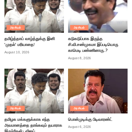
அரசியல்
அரசியல்
தமிழ்த்தாய் வாழ்த்துக்கு இனி
கடுகடுப்பாக இருந்த
‘முதல்’ மரியாதை!
சி.வி.சண்முகமா இப்படியொரு
காமெடி பண்ணினாரு..?
August 10, 2026
August 8, 2026
அரசியல்
அரசியல்
தமிழக மக்களுக்காக எந்த
பொன்முடிக்கு பிடிவாரண்ட்
அவமானத்தை தாங்கவும் தயாராக
August 6, 2026
இருந்தேன்- விஜய்