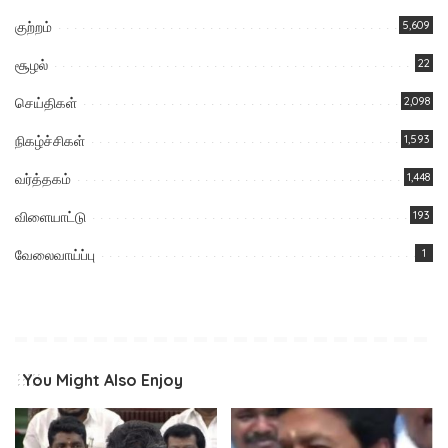
குற்றம்
5,609
சூழல்
22
செய்திகள்
2,098
நிகழ்ச்சிகள்
1,593
வர்த்தகம்
1,448
விளையாட்டு
193
வேலைவாய்ப்பு
1
You Might Also Enjoy