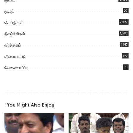
சூழல்
22
செய்திகள்
2,097
நிகழ்ச்சிகள்
1,593
வர்த்தகம்
1,447
விளையாட்டு
192
வேலைவாய்ப்பு
1
You Might Also Enjoy