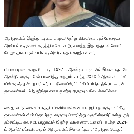
அதிமுகவில் இருந்து நடிகை கவுதமி நேற்று வில​கி​னார். தற்​போதைய
அரசி​யல் சூழலைக் கருத்​தில் கொண்​டு, கனத்த இதயத்​துடன் வெளி​
யேறு​வ​தாக பழனி​சாமிக்கு அவர் கடிதம் எழு​தி​யுள்​ளார்.
பிரபல நடிகை கவுதமி கடந்த 1997-ம் ஆண்​டில் பாஜக​வில் இணைந்​து, 25
ஆண்​டு​களுக்கு மேல் பயணித்து வந்​தார். கடந்த 2023-ம் ஆண்​டில் கட்​சி​
யில் கருத்து வேறு​பாடு ஏற்​பட்ட நிலை​யில், `’கட்​சி​யிடம் இருந்​தோ, அதன்
தலை​வர்​களிடம் இருந்தோ எனக்கு எந்த ஆதர​வும் கிடைக்​க​வில்​லை.
எனது வாழ்க்கை சம்​பாத்​தி​யங்​களில் என்னை ஏமாற்​றிய நபருக்கு கட்​சித்
தலை​வர்​கள் சிலர் தொடர்ந்து ஆதரவு கொடுத்து வரு​கின்​றனர்” என்று குற்​
றம்​சாட்​டிய கவுதமி, பாஜக​வில் இருந்து வில​கி​னார். பின்​னர், கடந்த 2024-
ம் ஆண்டு பிப்​ர​வரி மாதம் அதி​முக​வில் இணைந்​தார். ”அ​தி​முக பொதுச்