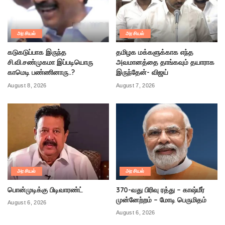
அரசியல்
அரசியல்
கடுகடுப்பாக இருந்த
தமிழக மக்களுக்காக எந்த
சி.வி.சண்முகமா இப்படியொரு
அவமானத்தை தாங்கவும் தயாராக
காமெடி பண்ணினாரு..?
இருந்தேன்- விஜய்
August 8, 2026
August 7, 2026
அரசியல்
அரசியல்
பொன்முடிக்கு பிடிவாரண்ட்
370-வது பிரிவு ரத்து – காஷ்மீர்
முன்னேற்றம் – மோடி பெருமிதம்
August 6, 2026
August 6, 2026