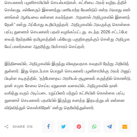
செய​லா​ளர் பழனி​சாமி​யின் செயல்​பாடு​கள், கட்​சியை அவர் வழிநடத்​திச்
செல்​வது, எல்​லோரும் இணைந்து பணி​யாற்ற வேண்​டும் என்ற அவரது எண்​
ணங்​கள் ஆகியவை என்னை கவர்ந்​தன. அதனால் அதி​முக​வில் இணைந்​
தேன்” என்று அப்​போது கூறி​யிருந்​தார். அதி​முக​வில் அவருக்கு கொள்கை
பரப்பு துணைச் செய​லா​ளர் பதவி வழங்​கப்​பட்​டது. கடந்த 2026 சட்​டப்​பேர​
வைத் தேர்​தலில் தமிழகத்​தின் பல்​வேறு பகு​தி​களுக்​கும் சென்று அதி​முக
வேட்​பாளர்​களை ஆதரித்து பிரச்​சா​ரம் செய்​தார்.
இந்​நிலை​யில், அதி​முக​வில் இருந்து வில​கு​வ​தாக கவுதமி நேற்று அறி​வித்​
துள்​ளார். இது தொடர்​பாக பொதுச் செய​லா​ளர் பழனி​சாமிக்கு அவர் அனுப்​
பி​யுள்ள கடிதத்​தில், ‘தற்​போதைய அரசி​யல் சூழலைக் கருத்​தில் கொண்​டு,
நான் சமூக சேவை செய்ய ஏது​வான வகை​யில், அதி​முக​வில் நான்
வகித்து வரும் அடிப்​படை உறுப்​பினர் மற்​றும் கட்​சி​யின் கொள்கை பரப்பு
துணைச் செய​லா​ளர் பத​வி​யில் இருந்து கனத்த இதயத்​துடன் என்னை
விடு​வித்​துக் கொள்​கிறேன்​’ என்று தெரி​வித்​துள்​ளார்​.
SHARE ON