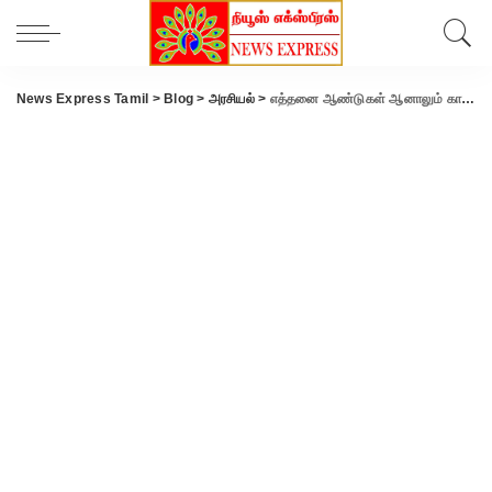
News Express Tamil
>
Blog
>
அரசியல்
>
எத்தனை ஆண்டுகள் ஆனாலும் காங்கிரஸ் ஆட்சிக்கு வரமுடியாது… ராகுலுக்கு பதிலடி கொடுத்த பிரதமர் மோடி!