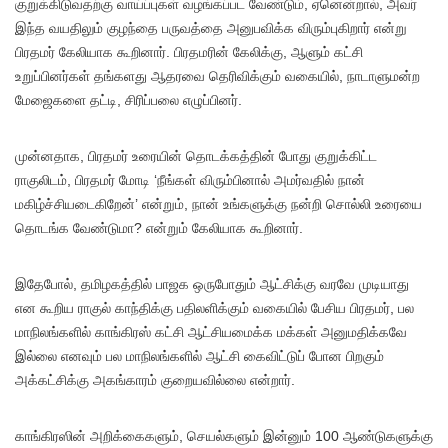
குறுக்கிடுவதற்கு வாய்ப்புகள் வழங்கப்பட வேண்டும், ஏனென்றால், அவர்
இந்த வயதிலும் குழந்தை பருவத்தை அனுபவிக்க விரும்புகிறார் என்று
பிரதமர் கேலியாக கூறினார். பிரதமரின் கேலிக்கு, ஆளும் கட்சி
உறுப்பினர்கள் தங்களது ஆதரவை தெரிவிக்கும் வகையில், நாடாளுமன்ற
மேஜைகளை தட்டி, சிரிப்பலை எழுப்பினர்.
முன்னதாக, பிரதமர் உரையின் தொடக்கத்தின் போது குறுக்கிட்ட
ராகுலிடம், பிரதமர் மோடி ‘நீங்கள் விரும்பினால் அமர்வதில் நான்
மகிழ்ச்சியடைகிறேன்’ என்றும், நான் உங்களுக்கு நன்றி சொல்லி உரையை
தொடங்க வேண்டுமா? என்றும் கேலியாக கூறினார்.
இதேபோல், தமிழகத்தில் பாஜக ஒருபோதும் ஆட்சிக்கு வரவே முடியாது
என கூறிய ராகுல் காந்திக்கு பதிலளிக்கும் வகையில் பேசிய பிரதமர், பல
மாநிலங்களில் காங்கிரஸ் கட்சி ஆட்சியமைக்க மக்கள் அனுமதிக்கவே
இல்லை எனவும் பல மாநிலங்களில் ஆட்சி கைவிட்டுப் போன பிறகும்
அக்கட்சிக்கு அகங்காரம் குறையவில்லை என்றார்.
காங்கிரஸின் அறிக்கைகளும், செயல்களும் இன்னும் 100 ஆண்டுகளுக்கு