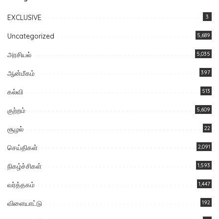
EXCLUSIVE
3
Uncategorized
5,689
அரசியல்
5,035
ஆன்மீகம்
397
கல்வி
513
குற்றம்
5,609
சூழல்
22
செய்திகள்
2,091
நிகழ்ச்சிகள்
1,593
வர்த்தகம்
1,447
விளையாட்டு
192