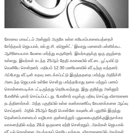
கோவை மாவட்டம் அன்னூர் அருகே உள்ள கரியாம்பாளையத்தைச்
சேர்ந்தவர் ஜெயபால், எல்.ஐ.சி. ஏஜென்ட்.’ இவரது மனைவி பள்ளிக்கூட
ஆசிரியையாக வேலை பார்த்து வருகிறார். இவர்களுக்கு ஒரு குழந்தை
உள்ளது. இவர்கள் கடந்த 25ஆம் தேதி காலையில் வீட்டை பூட்டிவிட்டு
வெளியே சென்றனர். மதியம் 12:30 மணியளவில் வீட்டிற்கு வந்தனர்.
அப்போது வீட்டின் கதவு உடைக்கப்பட்டு இருந்தததை பார்த்து அதிர்ச்சி
அடைந்த ஜெயபால் உள்ளே சென்று பார்த்தபோது நகை மற்றும் பணம்
கொள்ளையடிக்க பட்டிருந்தது தெரியவந்தது. இது குறித்து அன்னூர்
போலீசில் புகார் செய்யப்பட்டது. போலீசார் வழக்கு பதிவு செய்து விசாரணை
நடத்தினார்கள். அந்த பகுதியில் உள்ள கண்காணிப்பு கேமராக்களை ஆய்வு
செய்தனர். அதில் 25ஆம் தேதி பொன்னே கவுண்டன் புதூரில் இருந்து
தென்னம்பாளையம் வழியாக குன்னத்தூர் புதுவலசுபகுதிக்குஇருசக்கர
வாகனத்தில் வந்த 2பேர் ஒருவரை ஏற்றி சென்றதும், அவர்கள் ஜெயபால்
வீட்டில் கொள்ளை அடித்ததும் தெரிய வந்தது. விசாரணையில் அவர்கள்