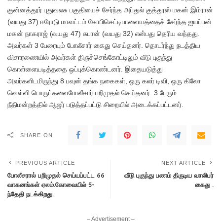
குன்னத்தூர் புதுவலசு பகுதியைச் சேர்ந்த அப்துல் குத்தூஸ் மகன் இம்ரான்
(வயது 37) ஈரோடு மாவட்டம் கோபிசெட்டிபாளையத்தைச் சேர்ந்த ஐயப்பன்
மகன் நாகராஜ் (வயது 47) சுபான் (வயது 32) என்பது தெரிய வந்தது.
அவர்கள் 3 பேரையும் போலீசார் கைது செய்தனர். தொடர்ந்து நடத்திய
விசாரணையில் அவர்கள் திருச்செங்கோட்டிலும் வீடு புகுந்து
கொள்ளையடித்ததை ஒப்புக்கொண்டனர். இதையடுத்து
அவர்களிடமிருந்து 8 பவுன் தங்க நகைகள், ஒரு கலர் டிவி, ஒரு கிலோ
வெள்ளி பொருட்களைபோலீசார் பறிமுதல் செய்தனர். 3 பேரும்
நீதிமன்றத்தில் ஆஜர் படுத்தப்பட்டு சிறையில் அடைக்கப்பட்டனர்.
SHARE ON
PREVIOUS ARTICLE
NEXT ARTICLE
போலீசரால் பறிமுதல் செய்யப்பட்ட 66
வீடு புகுந்து பணம் திருடிய வாலிபர்
வாகனங்கள் ஏலம்.கோவையில் 5-
கைது .
ந்தேதி நடக்கிறது.
– Advertisement –