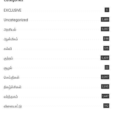
EXCLUSIVE
3
Uncategorized
5,689
அரசியல்
5,037
ஆன்மீகம்
398
கல்வி
513
குற்றம்
5,609
சூழல்
22
செய்திகள்
2,097
நிகழ்ச்சிகள்
1,593
வர்த்தகம்
1,447
விளையாட்டு
192