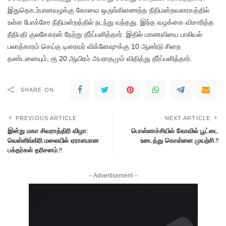
இதுதொடர்பானவழக்கு கோவை ஒருங்கிணைந்த நீதிமன்றவளாகத்தில்
உள்ள போக்சோ நீதிமன்றத்தில் நடந்து வந்தது. இந்த வழக்கை விசாரித்த
நீதிபதி குலசேகரன் நேற்று தீர்ப்பளித்தார். இதில் மாணவியை பாலியல்
பலாத்காரம் செய்த டிரைவர் விக்னேஷுக்கு 10 ஆண்டு சிறை
தண்டனையும், ரூ 20 ஆயிரம் அபராதமும் விதித்து தீர்ப்பளித்தார்.
SHARE ON
PREVIOUS ARTICLE
NEXT ARTICLE
இன்று மகா சிவராத்திரி விழா:
பொள்ளாச்சியில் கோவில் பூட்டை
வெள்ளிங்கிரி மலையில் ஏராளமான
உடைத்து கொள்ளை முயற்சி.!!
பக்தர்கள் தரிசனம்.!!
– Advertisement –