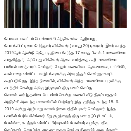
கோவை மாவட்டம் பொள்ளாச்சி அருகே உள்ள ஆழியாறு,
கோடங்கிபட்டியை சேர்ந்தவர் விக்னேஷ் ( வயது 20) டிரைவர். இவர் கடந்த
2019ஆம் ஆண்டு அதே பகுதியை சேர்ந்த 17 வயது பிளஸ்-1 மனைவியை
காதலித்தார். அப்போது விக்னேஷ் ஆசை வார்த்தை கூறி மாணவியை
பாலியல் பலாத்காரம் செய்தார். மேலும் மாணவியை ஆனைமலை, டாப்சிலிப்,
வால்பாறை உள்ளிட்ட பல இடங்களுக்கு அழைத்துச் சென்றதாகவும்
கூறப்படுகிறது. இந்த நிலையில், விக்னேஷ் அந்த மாணவியை பழனிக்கு
கடத்திச் சென்று அங்கு இருவரும் திருமணம் செய்து
கொண்டனர்.இதனிடையே பள்ளி சென்ற மாணவி வீடு திரும்பாததால்
அதிர்ச்சி அடைந்த மாணவியின் பெற்றோர் இது குறித்து கடந்த 18- 6-
2019 அன்று ஆழியாறு காவல் நிலையத்தில் புகார் செய்தனர் .இந்த
புகாரின் பேரில் விக்னேஷ் மீது குழந்தைத் திருமண தடுப்புச் சட்டம்,
போக்சோ, கடத்தல் உள்ளிட்ட பிரிவுகளில் போலீசார் வழக்கு பதிவு
செய்தனர். தொடர்ந்து அவரை கைது செய்து சிறையில் அடைத்தனர்.