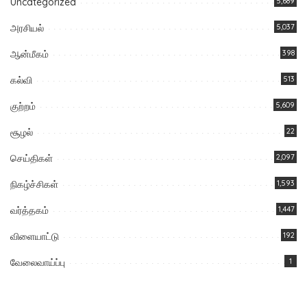
Uncategorized
5,689
அரசியல்
5,037
ஆன்மீகம்
398
கல்வி
513
குற்றம்
5,609
சூழல்
22
செய்திகள்
2,097
நிகழ்ச்சிகள்
1,593
வர்த்தகம்
1,447
விளையாட்டு
192
வேலைவாய்ப்பு
1