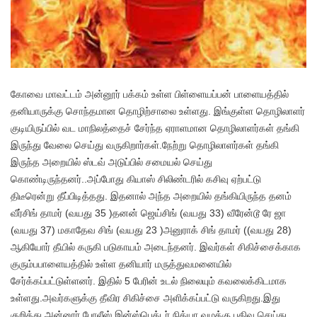
கோவை மாவட்டம் அன்னூர் பக்கம் உள்ள பிள்ளையப்பன் பாளையத்தில்
தனியாருக்கு சொந்தமான தொழிற்சாலை உள்ளது. இங்குள்ள தொழிலாளர்
குடியிருப்பில் வட மாநிலத்தைச் சேர்ந்த ஏராளமான தொழிலாளர்கள் தங்கி
இருந்து வேலை செய்து வருகிறார்கள்.நேற்று தொழிலாளர்கள் தங்கி
இருந்த அறையில் ஸ்டவ் அடுப்பில் சமையல் செய்து
கொண்டிருந்தனர்..அப்போது கியாஸ் சிலிண்டரில் கசிவு ஏற்பட்டு
திடீரென்று தீப்பிடித்தது. இதனால் அந்த அறையில் தங்கியிருந்த தனம்
வீர்சிங் தாமர் (வயது 35 )தனன் ஜெய்சிங் (வயது 33) வீரேன்டூ ரே ஜா
(வயது 37) மகாதேவ சிங் (வயது 23 )அனுராக் சிங் தாமர் ((வயது 28)
ஆகியோர் தீயில் கருகி படுகாயம் அடைந்தனர். இவர்கள் சிகிச்சைக்காக
குரும்பபாளையத்தில் உள்ள தனியார் மருத்துவமனையில்
சேர்க்கப்பட்டுள்ளனர். இதில் 5 பேரின் உடல் நிலையும் கவலைக்கிடமாக
உள்ளது.அவர்களுக்கு தீவிர சிகிச்சை அளிக்கப்பட்டு வருகிறது.இது
குறித்து அன்னூர் போலீஸ் இன்ஸ்பெக்டர் நித்யா வழக்கு பதிவு செய்து