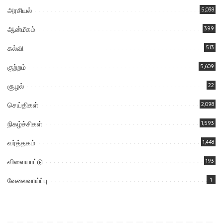
அரசியல்
5,038
ஆன்மீகம்
399
கல்வி
513
குற்றம்
5,609
சூழல்
22
செய்திகள்
2,098
நிகழ்ச்சிகள்
1,593
வர்த்தகம்
1,448
விளையாட்டு
193
வேலைவாய்ப்பு
1