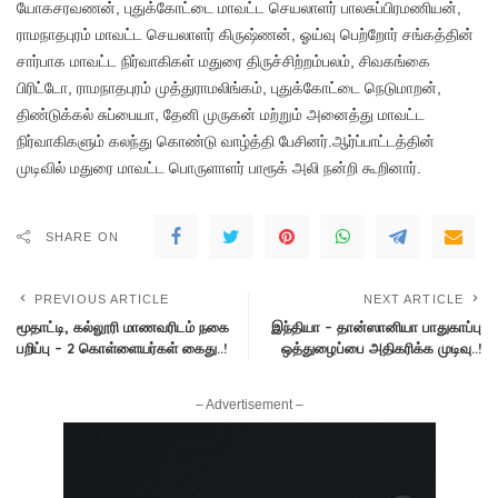
யோகசரவணன், புதுக்கோட்டை மாவட்ட செயலாளர் பாலசுப்பிரமணியன்,
ராமநாதபுரம் மாவட்ட செயலாளர் கிருஷ்ணன், ஓய்வு பெற்றோர் சங்கத்தின்
சார்பாக மாவட்ட நிர்வாகிகள் மதுரை திருச்சிற்றம்பலம், சிவகங்கை
பிரிட்டோ, ராமநாதபுரம் முத்துராமலிங்கம், புதுக்கோட்டை நெடுமாறன்,
திண்டுக்கல் சுப்பையா, தேனி முருகன் மற்றும் அனைத்து மாவட்ட
நிர்வாகிகளும் கலந்து கொண்டு வாழ்த்தி பேசினர்.ஆர்ப்பாட்டத்தின்
முடிவில் மதுரை மாவட்ட பொருளாளர் பாரூக் அலி நன்றி கூறினார்.
SHARE ON
PREVIOUS ARTICLE
NEXT ARTICLE
மூதாட்டி, கல்லூரி மாணவரிடம் நகை
இந்தியா – தான்ஸானியா பாதுகாப்பு
பறிப்பு – 2 கொள்ளையர்கள் கைது..!
ஒத்துழைப்பை அதிகரிக்க முடிவு..!
– Advertisement –