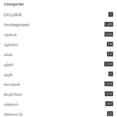
Categories
EXCLUSIVE
3
Uncategorized
5,689
அரசியல்
5,036
ஆன்மீகம்
398
கல்வி
513
குற்றம்
5,609
சூழல்
22
செய்திகள்
2,093
நிகழ்ச்சிகள்
1,593
வர்த்தகம்
1,447
விளையாட்டு
192