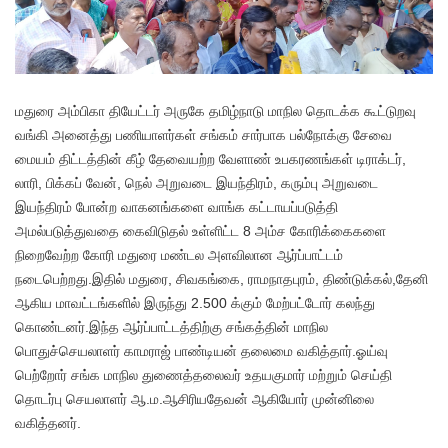
மதுரை அம்பிகா தியேட்டர் அருகே தமிழ்நாடு மாநில தொடக்க கூட்டுறவு
வங்கி அனைத்து பணியாளர்கள் சங்கம் சார்பாக பல்நோக்கு சேவை
மையம் திட்டத்தின் கீழ் தேவையற்ற வேளாண் உபகரணங்கள் டிராக்டர்,
லாரி, பிக்கப் வேன், நெல் அறுவடை இயந்திரம், கரும்பு அறுவடை
இயந்திரம் போன்ற வாகனங்களை வாங்க கட்டாயப்படுத்தி
அமல்படுத்துவதை கைவிடுதல் உள்ளிட்ட 8 அம்ச கோரிக்கைகளை
நிறைவேற்ற கோரி மதுரை மண்டல அளவிலான ஆர்ப்பாட்டம்
நடைபெற்றது.இதில் மதுரை, சிவகங்கை, ராமநாதபுரம், திண்டுக்கல்,தேனி
ஆகிய மாவட்டங்களில் இருந்து 2.500 க்கும் மேற்பட்டோர் கலந்து
கொண்டனர்.இந்த ஆர்ப்பாட்டத்திற்கு சங்கத்தின் மாநில
பொதுச்செயலாளர் காமராஜ் பாண்டியன் தலைமை வகித்தார்.ஓய்வு
பெற்றோர் சங்க மாநில துணைத்தலைவர் உதயகுமார் மற்றும் செய்தி
தொடர்பு செயலாளர் ஆ.ம.ஆசிரியதேவன் ஆகியோர் முன்னிலை
வகித்தனர்.