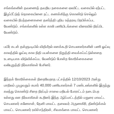
சங்கங்களின் தவணைத் தவறிய நகைகளை ஏலமிட்ட வகையில் ஏற்பட்ட
இழப்பீட்டுத் தொகையினை நட்ட கணக்கிற்கு கொண்டு செல்லும்
வகையில் நிபந்தனைகளை தளர்த்தி புதிய உத்தரவு பிறபிக்கப்பட
வேண்டும். சங்கங்களில் உள்ள காலி பணியிடங்களை விரைவில் நிரப்பிட
வேண்டும்.
பயிர் கடன் தள்ளுபடியில் விதிமீறல் எனக்கூறி செயலாளர்களின் பணி ஓய்வு
காலத்தில் ஓய்வு கால நிதி பயன்களை நிறுத்தி வைக்கப்பட்டுள்ளதை
உடனடியாக விடுவிக்கப்பட வேண்டும் போன்ற கோரிக்கைகளை
வலியுறுத்தி நிர்வாகிகள் பேசினர்.
இந்தக் கோரிக்கைகள் நிறைவேறாத பட்சத்தில் 12/10/2023 அன்று
மாநிலம் முழுவதும் சுமார் 40,000 பணியாளர்கள் 7 மண்டலங்களில் இருந்து
கலந்து கொண்டு சிறை நிரப்பும் சாலை மறியல் போராட்டம் நடைபெற
உள்ளது என நிர்வாகிகள் கூறினர்.இந்த ஆர்ப்பாட்டத்தில் மதுரை மாவட்ட
செயலாளர் கணேசன், தேனி மாவட்ட தலைவர் அருணகிரி, திண்டுக்கல்
மாவட்ட செயலாளர் ரவிச்சந்திரன், சிவகங்கை மாவட்ட செயலாளர்