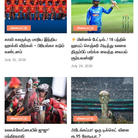
விளையாட்டு
விளையாட்டு
காவி கலருக்கு மாறிய இந்திய
மின்னல் பேட்டிங்..! 18 பந்தில்
ஹாக்கி வீரர்கள் – பிரியங்கா கடும்
ஹாஃப் செஞ்சுரி அடித்து உலகை
கண்டனம்
திரும்பிப் பார்க்க வைத்த வைபவ்
சூர்யவன்ஷி!
July 31, 2026
July 24, 2026
விளையாட்டு
விளையாட்டு
உலகக்கோப்பையில் ஜுஜு’
அடேங்கப்பா! ஒரு டிக்கெட் விலை
மந்திரவாதி
ரூ.95 கோடியா..?