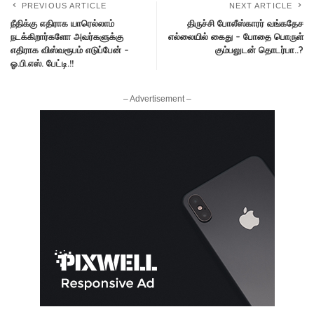
PREVIOUS ARTICLE
NEXT ARTICLE
நீதிக்கு எதிராக யாரெல்லாம்
திருச்சி போலீஸ்காரர் வங்கதேச
நடக்கிறார்களோ அவர்களுக்கு
எல்லையில் கைது – போதை பொருள்
எதிராக விஸ்வரூபம் எடுப்பேன் –
கும்பலுடன் தொடர்பா..?
ஓ.பி.எஸ். பேட்டி.!!
– Advertisement –