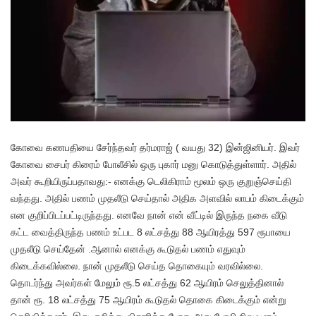
கோவை கணபதியை சேர்ந்தவர் தர்மராஜ் ( வயது 32) இன்ஜினியர். இவர்
கோவை சைபர் கிரைம் போலீசில் ஒரு புகார் மனு கொடுத்துள்ளார். அதில்
அவர் கூறியிருப்பதாவது:- எனக்கு டெலிகிராம் மூலம் ஒரு குறுஞ்செய்தி
வந்தது. அதில் பணம் முதலீடு செய்தால் அதிக அளவில் லாபம் கிடைக்கும்
என குறிப்பிடப்பட்டிருந்தது. எனவே நான் என் வீட்டில் இருந்த நகை வீடு
கட்ட வைத்திருந்த பணம் உட்பட 8 லட்சத்து 88 ஆயிரத்து 597 ரூபாயை
முதலீடு செய்தேன் .ஆனால் எனக்கு கூடுதல் பணம் எதுவும்
கிடைக்கவில்லை. நான் முதலீடு செய்த தொகையும் வரவில்லை.
தொடர்ந்து அவர்கள் மேலும் ரூ.5 லட்சத்து 62 ஆயிரம் செலுத்தினால்
தான் ரூ. 18 லட்சத்து 75 ஆயிரம் கூடுதல் தொகை கிடைக்கும் என்று