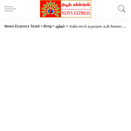
News Express Tamil
>
Blog
>
குற்றம்
>
அதிக லாபம் தருவதாக கூறி கோவை இன்ஜினியரிடம் ரூ.8.75 லட்சம் மோசடி..!