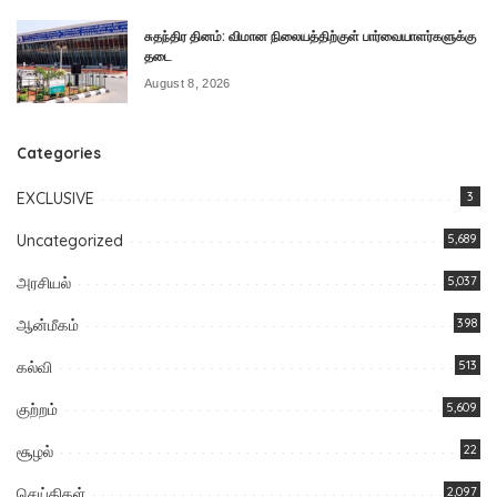
சுதந்திர தினம்: விமான நிலையத்திற்குள் பார்வையாளர்களுக்கு
தடை
August 8, 2026
Categories
EXCLUSIVE
3
Uncategorized
5,689
அரசியல்
5,037
ஆன்மீகம்
398
கல்வி
513
குற்றம்
5,609
சூழல்
22
செய்திகள்
2,097