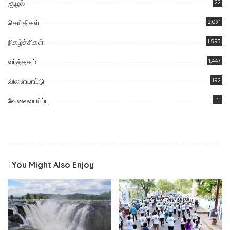
சூழல்
22
செய்திகள்
2,091
நிகழ்ச்சிகள்
1,593
வர்த்தகம்
1,447
விளையாட்டு
192
வேலைவாய்ப்பு
1
You Might Also Enjoy