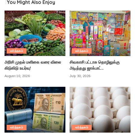
You Might Also Enjoy
வர்த்தகம்
வர்த்தகம்
அரிசி முதல் மளிகை வரை விலை
சிவகாசி பட்டாசு தொழிலுக்கு
கிடுகிடு உயர்வு!
அடித்தது ஜாக்பாட்…
August 10, 2026
July 30, 2026
வர்த்தகம்
வர்த்தகம்