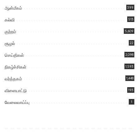
ஆன்மீகம்
399
கல்வி
513
குற்றம்
5,609
சூழல்
22
செய்திகள்
2,098
நிகழ்ச்சிகள்
1,593
வர்த்தகம்
1,448
விளையாட்டு
193
வேலைவாய்ப்பு
1