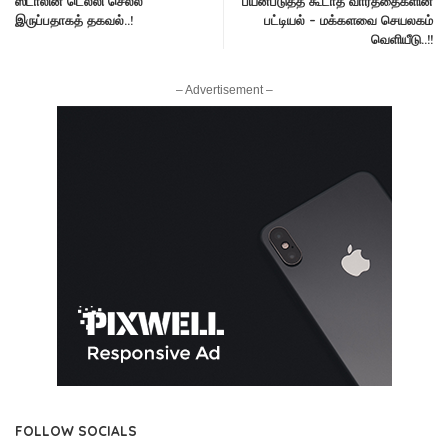
ஸ்டாலின் டெல்லி செல்ல
பயன்படுத்த கூடாத வார்த்தைகளின்
இருப்பதாகத் தகவல்..!
பட்டியல் – மக்களவை செயலகம்
வெளியீடு..!!
– Advertisement –
FOLLOW SOCIALS