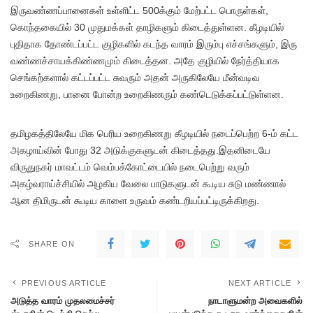
இருவண்ணப்பானைகள் உள்ளிட்ட 500க்கும் மேற்பட்ட பொருள்கள்,
கொந்தகையில் 30 முதுமக்கள் தாழிகளும் கிடைத்துள்ளன. கீழடியில்
புதிதாக தோண்டப்பட்ட குழிகளில் கடந்த வாரம் இரும்பு எச்சங்களும், இரு
வண்ணச்சாயக்கிண்ணமும் கிடைத்தன. அதே குழியில் நேர்த்தியாக
செங்கற்களால் கட்டப்பட்ட சுவரும் அதன் அருகிலேயே மீன்வடிவ
உறைகிணறு, பானை போன்ற உறைகிணரும் கண்டெடுக்கப்பட்டுள்ளன.
தமிழகத்திலேயே மிக பெரிய உறைகிணறு கீழடியில் நடைப்பெற்ற 6-ம் கட்ட
அகழாய்வின் போது 32 அடுக்குகளுடன் கிடைத்தது.இதனிடையே
விருதுநகர் மாவட்டம் வெம்பக்கோட்டையில் நடைபெற்று வரும்
அகழ்வராய்ச்சியில் அழகிய வேலை பாடுகளுடன் கூடிய சுடு மண்ணால்
ஆன திமிருடன் கூடிய காளை உருவம் கண்டறியப்பட்டிருக்கிறது.
SHARE ON
PREVIOUS ARTICLE
NEXT ARTICLE
அடுத்த வாரம் முதலமைச்சர்
நாடாளுமன்ற அவைகளில்