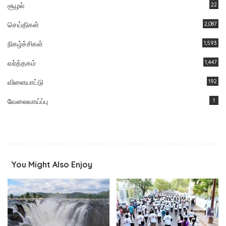
சூழல்
22
செய்திகள்
2,087
நிகழ்ச்சிகள்
1,593
வர்த்தகம்
1,447
விளையாட்டு
192
வேலைவாய்ப்பு
1
You Might Also Enjoy