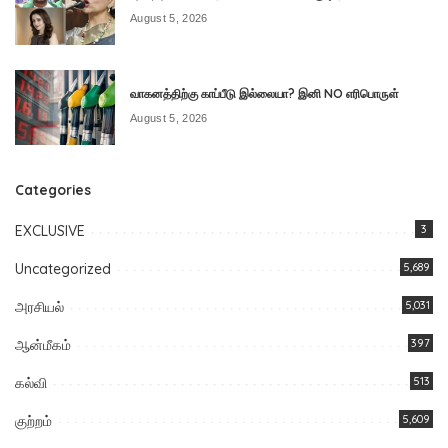
August 5, 2026
வாகனத்திற்கு காப்பீடு இல்லையா? இனி NO எரிபொருள்
August 5, 2026
Categories
EXCLUSIVE
3
Uncategorized
5,689
அரசியல்
5,031
ஆன்மீகம்
397
கல்வி
513
குற்றம்
5,609