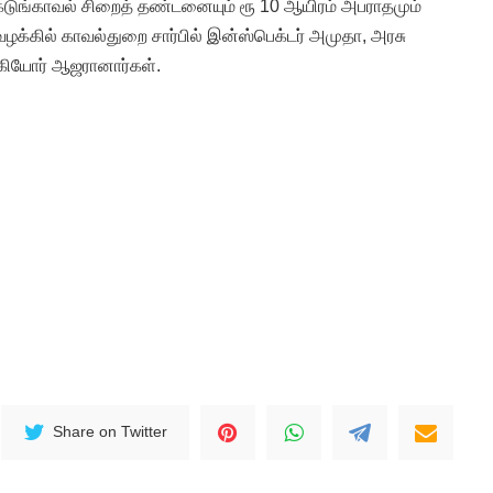
 கடுங்காவல் சிறைத் தண்டனையும் ரூ 10 ஆயிரம் அபராதமும்
்த வழக்கில் காவல்துறை சார்பில் இன்ஸ்பெக்டர் அமுதா, அரசு
ஆகியோர் ஆஜரானார்கள்.
Share on Twitter