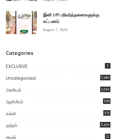
இனி UPI பரிவர்த்தனைகளுக்கு
கட்டணம்
August 7, 2026
Categories
EXCLUSIVE
3
Uncategorized
5,689
அரசியல்
5,036
ஆன்மீகம்
398
கல்வி
513
குற்றம்
5,609
சூழல்
22