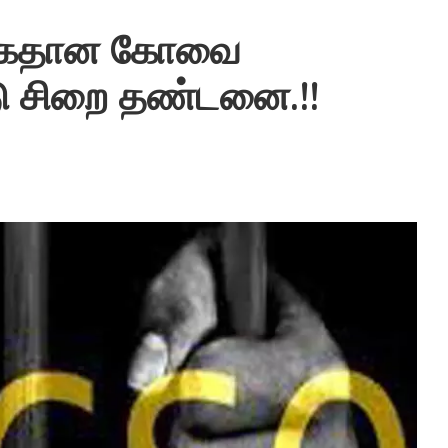
 கைதான கோவை
டு சிறை தண்டனை.!!