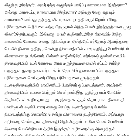
விழுந்து இறந்தார். அவர் ரத்த அழுத்தம் பாதிப்பு காரணமாக இறந்தாரா?
அல்லது மாரடைப்பு காரணமாக இறந்தாரா? அல்லது வேறு எதுவும்
காரணமா? என்பது குறித்து விசாரணை நடத்தி வருகிறோம். பிரேத
பரிசோதனை அறிக்கை வந்த பிறகுதான் அந்த பெண் இறந்ததற்கான முழு
விவரம்தெரியவரும்..இவ்வாறு அவர் கூறினார்..இந்த நிலையில் நேற்று
காலையில் கோவை 5-வது நீதிமன்ற மாஜிஸ்திரேட் சந்தோஷ் ஆலாந்துறை
போலீஸ் நிலையத்திற்கு சென்று திலகவதியின் சாவு குறித்து போலீசாரிடம்
விசாரணை நடத்தினார். பின்னர் மாஜிஸ்திரேட் சந்தோஷ் முன்னிலையில்
திலகவதியின் உடல் கோவை அரசு மருத்துவமனையில் சட்டம் சார்ந்த
மருத்துவ துறை தலைவர் டாக்டர். ஜெய்சிங் தலைமையில் மருத்துவ
பரிசோதனை செய்தனர்.பிரேத பரிசோதனை முடிந்ததும்
உடலைதிலகவதியின் உறவினரிடம் போலீசார் ஒப்படைத்தனர். அவர்கள்
திலகவதியின் உடலை பெற்றுச் சென்றனர்.இது குறித்து உயர் போலிஸ்
அதிகாரிகள் கூறியதாவது: – குழந்தை கடத்தல் தொடர்பாக திலகவதி –
பாண்டியன் ஆகியோரை கைது செய்து ஆலாந்துறை போலீஸ்
நிலையத்திற்கு கொண்டு சென்று விசாரணை நடத்தினோம். அப்போது
கழிவறை செல்வதாக திலகவதி தெரிவித்தார். உடனே பெண் போலீசார்
அவரை போலீஸ்நிலையத்தில் இருக்கும் கழிவறைக்கு அழைத்துச்