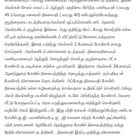
பெண்ணையும் அவரது கணவரையும் பிடித்துவிசாரணை நடத்தினர். இதில்
அவர்கள் சேலம் மாவட்டம் ஆத்தூர் பகுதியை சேர்ந்த பாண்டியன் ( வயது
45 )அவரது மனைவி திலகவதி ( வயது 40) என்பதுதெரியவந்தது.
குழந்தையை கடத்தியதைஅவர்கள் ஒப்புக்கொண்டனர். ஆனால்
அவர்களிடம் குழந்தை இல்லை. அது குறித்து கேட்டபோது சேலத்தில் உள்ள
வீட்டில் தங்களது உறவினர்களிடம் விட்டுவிட்டு கோவை வந்ததாக
தெரிவித்தனர். இதை யடுத்து அவர்கள் 2 பேரையும் போலீசார் கைது
செய்தனர். அவர்களிடம் விசாரணை நடத்தவும், திலகவதியையும்
பாண்டியனையும் ஆத்தூர் அழைத்துச் சென்று குழந்தையை மீட்க
போலீசார் நடவடிக்கை எடுக்க முயன்றனர். இதற்காக அவர்கள் 2பேரையும்
ஆலாந்துறை போலீஸ் நிலையத்திற்கு அழைத்து வந்தனர். தம்பதியுடன்
போலீசார் விசாரணை தொடங்கினர். அப்போது திலகவதி போலீஸ்
நிலையத்தில் உள்ள கழிவறைக்கு செல்வதாக கூறிவிட்டுச் சென்றார்.அங்கு
அவர் திடீரென்று மயங்கி விழுந்தார். உடனே அங்கிருந்த போலீசார் அவரை
மீட்டு போளுவாம்பட்டி அரசு மருத்துவமனைக்கு எடுத்துச் சென்றனர்.
வழியில் அவர் இறந்துவிட்டார். இது பற்றி தகவல் அறிந்ததும்மேற்கு மண்டல
போலீஸ் ஐ.ஜி. பவானிஸ்வரி,டி ஐ ..ஜி சரவண சுந்தர் போலீஸ் சூப்பிரண்டு
பத்ரி நாராயணன் ஆகியோர் ஆலந்துறை போலீஸ் நிலையத்திற்கு வந்து
நேரில் விசாரணை நடத்தினர் . திலகவதி இறப்பு குறித்து விசாரணை