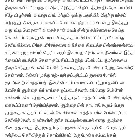
சென்றனர் .சிறிது நேரம் கழித்து அவர் வெளியே வந்து ஏற்கனவே இருந்த
இருக்கையில் அமர்ந்தார். அவர் அடுத்த 10 நிமிடத்தில் திடிரென மயங்கி
கீழே விழுந்தார் .அவரது வாய் மற்றும் மூக்கு பகுதியில் இருந்து ரத்தம்
வழிந்தது. அவருடைய கையில் வெள்ளை நிற பவுடர் போன்று இருந்தது.
அது விஷ பொருளா? அதைத்தான் அவர் தின்று தற்கொலை செய்து
கொண்டார் அல்லது கொடிய விஷத்தை வாங்கி சாப்பிட்டாரா? என்பது
தெரியவில்லை. பிரேத பரிசோதனை அறிக்கை கிடைத்த பின்னர்தான்சாவு
காரணம் முழு விவரம் தெரிய வரும் இவ்வாறு அவர்கள்கூறினார்கள்.இந்த
நிலையில் கடத்திச் சென்ற தம்பதியிடமிருந்து மீட்கப்பட்ட குழந்தையை
திருச்செந்தூர் கோவில் போலீஸ் நிலையத்திற்கு போலீசார் நேற்று கொண்டு
சென்றனர். பின்னர் முத்துராஜ்- ரதி தம்பதியிடம் துணை போலீஸ்
சூப்பிரண்டு வசந்த ராஜ், இன்ஸ்பெக்டர் மகாலட்சுமி மற்றும் தனிப்படை
போலீசார் குழந்தை ஸ்ரீ ஹரிசை ஒப்படைத்தனர். அப்போது பெற்றோர்
கண்ணீர் மல்க குழந்தையை கட்டித் தழுவி முத்தமிட்டனர். போலீசாருக்கு
கைகூப்பி நன்றி தெரிவித்தனர். குழந்தையின் தாய் ரதி கூறும் போது
குழந்தை கடத்தப் பட்டவுடன் கோவில் வளாகத்தில் உள்ள போலீசாரிடம்
தெரிவித்தேன். அவர்களின் துரித நடவடிக்கையால் எனது குழந்தை
கிடைத்துள்ளது. இதற்கு தமிழக முதலமைச்சருக்கும் போலீசாருக்கும்
நன்றியை தெரிவித்துக் கொள்கிறோம். இதுபோன்ற சம்பவங்கள்