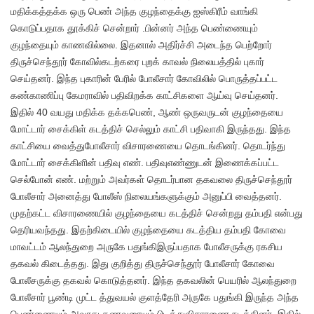
மதிக்கத்தக்க ஒரு பெண் அந்த குழந்தைக்கு ஐஸ்கிரீம் வாங்கி
கொடுப்பதாக தூக்கிச் சென்றார் .பின்னர் அந்த பெண்ணையும்
குழந்தையும் காணவில்லை. இதனால் அதிர்ச்சி அடைந்த பெற்றோர்
திருச்செந்தூர் கோவில்கடற்கரை புறக் காவல் நிலையத்தில் புகார்
செய்தனர். இந்த புகாரின் பேரில் போலீசார் கோவிலில் பொருத்தப்பட்ட
கண்காணிப்பு கேமராவில் பதிவிறக்க காட்சிகளை ஆய்வு செய்தனர்.
இதில் 40 வயது மதிக்க தக்கபெண், ஆண் ஒருவருடன் குழந்தையை
மோட்டார் சைக்கிள் கடத்திச் செல்லும் காட்சி பதிவாகி இருந்தது. இந்த
காட்சியை வைத்துபோலீசார் விசாரணையை தொடங்கினர். தொடர்ந்து
மோட்டார் சைக்கிளின் பதிவு எண். பதிவுஎண்ணுடன் இணைக்கப்பட்ட
செல்போன் எண். மற்றும் அவர்கள் தொடர்பான தகவலை திருச்செந்தூர்
போலீசார் அனைத்து போலீஸ் நிலையங்களுக்கும் அனுப்பி வைத்தனர்.
முதற்கட்ட விசாரணையில் குழந்தையை கடத்திச் சென்றது தம்பதி என்பது
தெரியவந்தது. இதற்கிடையில் குழந்தையை கடத்திய தம்பதி கோவை
மாவட்டம் ஆலந்துறை அருகே பதுங்கிஇருப்பதாக போலீசருக்கு ரகசிய
தகவல் கிடைத்தது. இது குறித்து திருச்செந்தூர் போலீசார் கோவை
போலீசருக்கு தகவல் கொடுத்தனர். இந்த தகவலின் பெயரில் ஆலந்துறை
போலீசார் பூண்டி முட்ட த்துவயல் குளத்தேரி அருகே பதுங்கி இருந்த அந்த