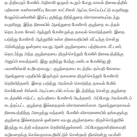
நடத்திவரும் போலீஸ் அதிகாரி ஒருவர் கூறும் போது காவல் நிலையத்தில்
பதிவான கண்காணிப்பு கேமரா காட்சிகள் ஆய்வு செய்யப்பட்டு வருகிறது.
மேலும்பெண்ணின் இறப்பு குறித்து நீதித்துறை விசாரணையும்நடந்து
வருகிறது .இந்த நிலையில் ஆலந்துறை போலீசார் குழந்தை கடத்தல்
தொடர்பாக சேலம் ஆத்தூர் போலீசருக்கு தகவல் கொடுத்தனர். இதை
யடுத்து போலீசார் ஆத்தூரில் உள்ள திலகவதியின் வீட்டிற்கு சென்று
அங்கிருந்து ஒன்றரை வயது ஆண் குழந்தையை பத்திரமாக மீட்டனர்.
தொடர்ந்து அந்த குழந்தையை திருச்செந்தூர் போலீஸ் நிலையத்திற்கு
அனுப்பி வைத்தனர்..இது குறித்து மேற்கு மண்டல போலீஸ்ஐ.ஜி.
பவானிஸ்வரி கூறியதாவது:- குழந்தையை கடத்திய தம்பதி கோவை
ஆலந்துறை பகுதியில் இருக்கும் தகவலை திருச்செந்தூர் போலீசார்
தெரிவித்தனர். இதை யடுத்து அவர்கள் கொடுத்த தகவல் பேரில்
செல்போன் சிக்னல் அடிப்படையில் சம்பவ இடத்திற்கு சென்று குழந்தை
கடத்தலில் ஈடுபட்ட தம்பதியை போலீசார் பிடித்தனர். அப்போது அவர்களிடம்
கடத்தப்பட்ட குழந்தை இல்லாததால் விசாரணைக்காக ஆலாந்துறைகாவல்
நிலையத்திற்கு அழைத்து வந்தனர். போலீஸ் விசாரணையில் தங்களுக்கு
குழந்தை இல்லாததால் ஒன்றரை வயது குழந்தையை திருச்செந்தூரில்
இருந்து கடத்தி வந்ததாக தெரிவித்துள்ளனர். அப்போதுதான்திலகவதி
கழிவறைக்கு செல்வதாககூறிவிட்டுச் சென்றவர் திடீரென்று மயங்கி