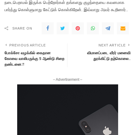
நடைபெறாமல் இருக்க பெற்றோர்கள் தங்களது குழந்தையை கவனமாக
பார்த்து கொள்ளுமாறு கேட்டுக் கொள்கிறேன். இவ்வாறு அவர் கூறினார்..
SHARE ON
PREVIOUS ARTICLE
NEXT ARTICLE
போக்சோ வழக்கில் கைதான
விமானப்படை வீரர் மனைவி
கோவை வாலிபருக்கு 5 ஆண்டு சிறை
தூக்கிட்டு தற்கொலை..
தண்டனை.!!
– Advertisement –