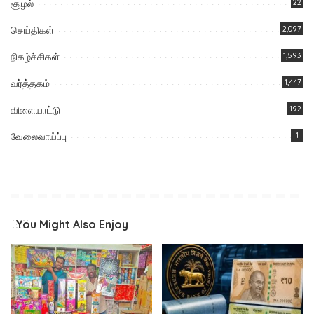
சூழல்
22
செய்திகள்
2,097
நிகழ்ச்சிகள்
1,593
வர்த்தகம்
1,447
விளையாட்டு
192
வேலைவாய்ப்பு
1
You Might Also Enjoy