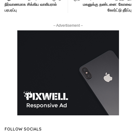
நிர்வாணமாக சிக்கிய வாலிபரால்
மகனுக்கு தண்டனை: கோவை
பரபரப்பு
கோர்ட்டு தீர்ப்பு
– Advertisement –
FOLLOW SOCIALS