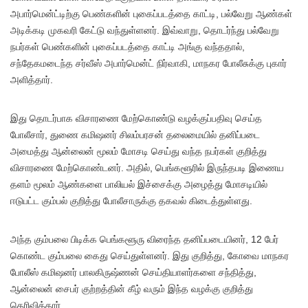
அபார்மென்ட்டிற்கு பெண்களின் புகைப்படத்தை காட்டி, பல்வேறு ஆண்கள்
அடிக்கடி முகவரி கேட்டு வந்துள்ளனர். இவ்வாறு, தொடர்ந்து பல்வேறு
நபர்கள் பெண்களின் புகைப்படத்தை காட்டி அங்கு வந்ததால்,
சந்தேகமடைந்த சர்வீஸ் அபார்மென்ட் நிர்வாகி, மாநகர போலீசுக்கு புகார்
அளித்தார்.
இது தொடர்பாக விசாரணை மேற்கொண்டு வழக்குப்பதிவு செய்த
போலீசார், துணை கமிஷனர் சிலம்பரசன் தலைமையில் தனிப்படை
அமைத்து ஆன்லைன் மூலம் மோசடி செய்து வந்த நபர்கள் குறித்து
விசாரணை மேற்கொண்டனர். அதில், பெங்களூரில் இருந்தபடி இணைய
தளம் மூலம் ஆண்களை பாலியல் இச்சைக்கு அழைத்து மோசடியில்
ஈடுபட்ட கும்பல் குறித்து போலீசாருக்கு தகவல் கிடைத்துள்ளது.
அந்த கும்பலை பிடிக்க பெங்களூரு விரைந்த தனிப்படையினர், 12 பேர்
கொண்ட கும்பலை கைது செய்துள்ளனர். இது குறித்து, கோவை மாநகர
போலீஸ் கமிஷனர் பாலகிருஷ்ணன் செய்தியாளர்களை சந்தித்து,
ஆன்லைன் சைபர் குற்றத்தின் கீழ் வரும் இந்த வழக்கு குறித்து
தெரிவித்தார்.