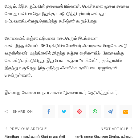
மேலும், இந்த கும்பலின் தலைவன் ரிஸ்வான், பெண்களை மூளை சலவை
செய்து பாலியல் தொழிலுக்கும் ஈடுபடுத்தியுள்ளார் என்பதும்
அம்பலமாகியுள்ளது.தொடர்ந்து கமிஷ்னர் கூறும்போது
கோவையில் கஞ்சா விற்பனை நடைபெறும் இடங்களை
கண்டறிந்துள்ளோம். 360 டிகிரியில் போலீசார் விசாரணை மேற்கொண்டு
வருகின்றனர். ஆந்திராவில் இருந்து கஞ்சா அதிகளவில், கோவைக்கு
கொண்டுவரப்படுகிறது. இது போக, கஞ்சா “சாக்லேட்” ராஜஸ்தானில்
இருந்து வருகிறது. இதுகுறித்து விசாரிக்க தனிப்படை ராஜஸ்தான்
சென்றுள்ளனர்.
இவ்வாறு கோவை மாநகர காவல் ஆணையாளர் தெரிவித்துள்ளார்.
SHARE ON
PREVIOUS ARTICLE
NEXT ARTICLE
சிறுமியை பலாத்காரம் செய்ய முயற்சி
முதியவரை கொலை செய்த தந்தை,