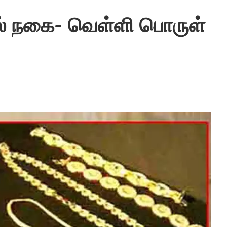
ில் நகை- வெள்ளி பொருள்