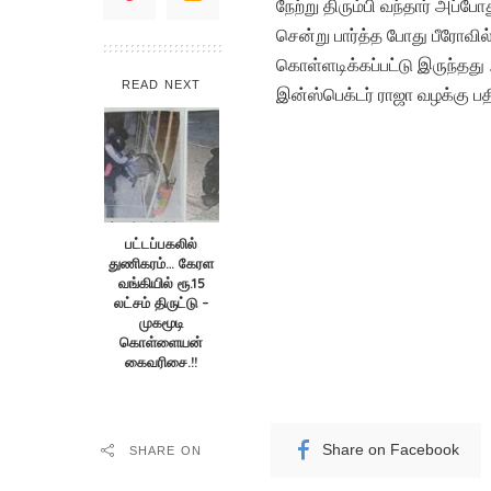
நேற்று திரும்பி வந்தார் அப்போ
சென்று பார்த்த போது பீரோவி
கொள்ளடிக்கப்பட்டு இருந்தது .
READ NEXT
இன்ஸ்பெக்டர் ராஜா வழக்கு ப
பட்டப்பகலில்
துணிகரம்… கேரள
வங்கியில் ரூ.15
லட்சம் திருட்டு –
முகமூடி
கொள்ளையன்
கைவரிசை.!!
Share on Facebook
SHARE ON