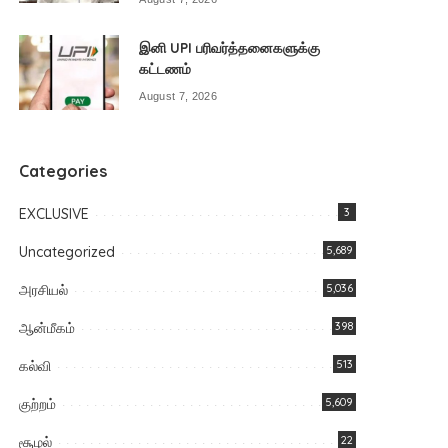
இனி UPI பரிவர்த்தனைகளுக்கு
கட்டணம்
August 7, 2026
Categories
EXCLUSIVE
3
Uncategorized
5,689
அரசியல்
5,036
ஆன்மீகம்
398
கல்வி
513
குற்றம்
5,609
சூழல்
22