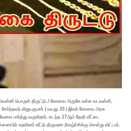
 வெள்ளி பொருள் திருட்டு,.! கோவை அருகே உள்ள வடவள்ளி,
 சேர்ந்தவர் விஜயகுமார் ( வயது 33 ) இவர் கோவை அரசு
ேலை பார்த்து வருகிறார். கடந்த 27ஆம் தேதி வீட்டை
ன்னையில் உறவினர் வீட்டு திருமண நிகழ்ச்சிக்கு சென்று விட்டார்.