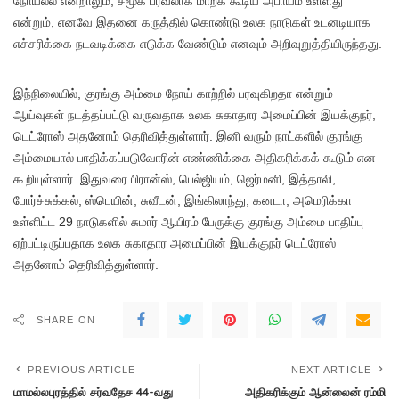
நோயல்ல என்றாலும், சமூக பரவலாக மாறக் கூடிய அபாயம் உள்ளது
என்றும், எனவே இதனை கருத்தில் கொண்டு உலக நாடுகள் உடனடியாக
எச்சரிக்கை நடவடிக்கை எடுக்க வேண்டும் எனவும் அறிவுறுத்தியிருந்தது.
இந்நிலையில், குரங்கு அம்மை நோய் காற்றில் பரவுகிறதா என்றும்
ஆய்வுகள் நடத்தப்பட்டு வருவதாக உலக சுகாதார அமைப்பின் இயக்குநர்,
டெட்ரோஸ் அதனோம் தெரிவித்துள்ளார். இனி வரும் நாட்களில் குரங்கு
அம்மையால் பாதிக்கப்படுவோரின் எண்ணிக்கை அதிகரிக்கக் கூடும் என
கூறியுள்ளார். இதுவரை பிரான்ஸ், பெல்ஜியம், ஜெர்மனி, இத்தாலி,
போர்ச்சுக்கல், ஸ்பெயின், சுவீடன், இங்கிலாந்து, கனடா, அமெரிக்கா
உள்ளிட்ட 29 நாடுகளில் சுமார் ஆயிரம் பேருக்கு குரங்கு அம்மை பாதிப்பு
ஏற்பட்டிருப்பதாக உலக சுகாதார அமைப்பின் இயக்குநர் டெட்ரோஸ்
அதனோம் தெரிவித்துள்ளார்.
SHARE ON
PREVIOUS ARTICLE
NEXT ARTICLE
மாமல்லபுரத்தில் சர்வதேச 44-வது
அதிகரிக்கும் ஆன்லைன் ரம்மி