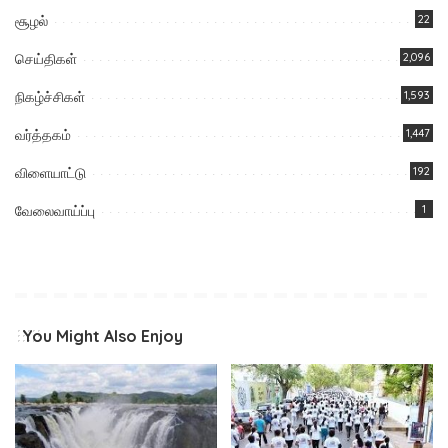
சூழல்
22
செய்திகள்
2,096
நிகழ்ச்சிகள்
1,593
வர்த்தகம்
1,447
விளையாட்டு
192
வேலைவாய்ப்பு
1
You Might Also Enjoy