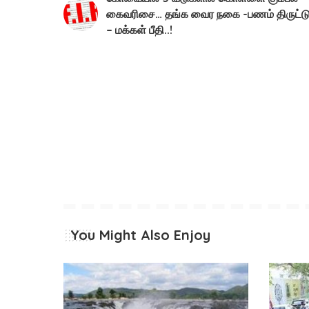
கைவரிசை… தங்க வைர நகை -பணம் திருட்ட
– மக்கள் பீதி..!
You Might Also Enjoy