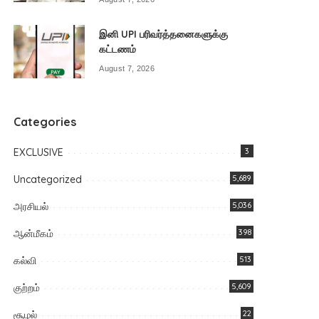
இனி UPI பரிவர்த்தனைகளுக்கு
கட்டணம்
August 7, 2026
Categories
EXCLUSIVE
3
Uncategorized
5,689
அரசியல்
5,036
ஆன்மீகம்
398
கல்வி
513
குற்றம்
5,609
சூழல்
22