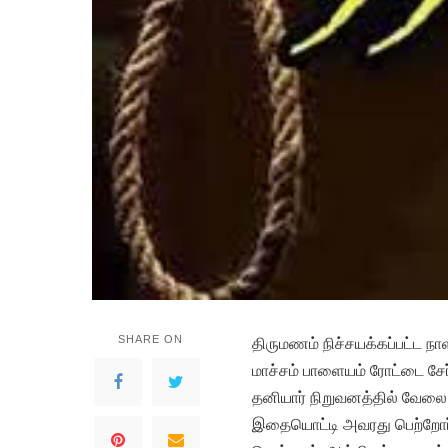
SHARE ON
திருமணம் நிச்சயக்கப்பட்ட ந
மாச்சம் பாளையம் ரோட்டை சே
தனியார் நிறுவனத்தில் வேலை பா
இதையொட்டி அவரது பெற்றோர்