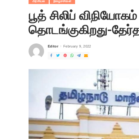
அரசியல்
நிகழ்ச்சிகள்
பூத் சிலிப் விநியோகம்
தொடங்குகிறது-தேர்த
Editor
February 9, 2022
Posted
by