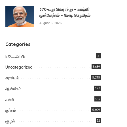
370-வது பிரிவு ரத்து – காஷ்மீர்
முன்னேற்றம் – மோடி பெருமிதம்
August 6, 2026
Categories
EXCLUSIVE
3
Uncategorized
5,689
அரசியல்
5,035
ஆன்மீகம்
397
கல்வி
513
குற்றம்
5,609
சூழல்
22