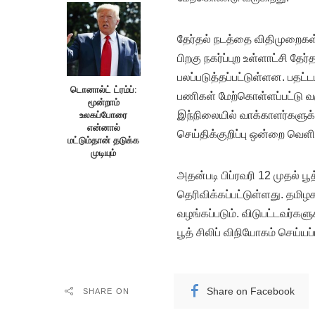
தேர்தல் நடத்தை விதிமுறைகள
பிறகு நகர்ப்புற உள்ளாட்சி தே
பலப்படுத்தப்பட்டுள்ளன. பதட
டொனால்ட் ட்ரம்ப்:
பணிகள் மேற்கொள்ளப்பட்டு வரு
மூன்றாம்
உலகப்போரை
இந்நிலையில் வாக்காளர்களுக்
என்னால்
செய்திக்குறிப்பு ஒன்றை வெளி
மட்டும்தான் தடுக்க
முடியும்
அதன்படி பிப்ரவரி 12 முதல் ப
தெரிவிக்கப்பட்டுள்ளது. தமிழக
வழங்கப்படும். விடுபட்டவர்களு
பூத் சிலிப் விநியோகம் செய்யப்
Share on Facebook
SHARE ON