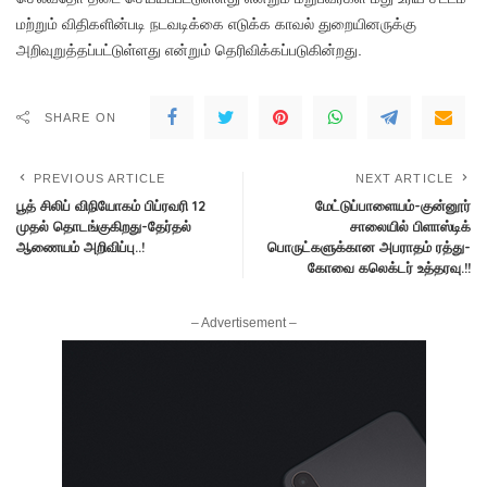
மற்றும் விதிகளின்படி நடவடிக்கை எடுக்க காவல் துறையினருக்கு
அறிவுறுத்தப்பட்டுள்ளது என்றும் தெரிவிக்கப்படுகின்றது.
SHARE ON
PREVIOUS ARTICLE
NEXT ARTICLE
பூத் சிலிப் விநியோகம் பிப்ரவரி 12
மேட்டுப்பாளையம்-குன்னூர்
முதல் தொடங்குகிறது-தேர்தல்
சாலையில் பிளாஸ்டிக்
ஆணையம் அறிவிப்பு..!
பொருட்களுக்கான அபராதம் ரத்து-
கோவை கலெக்டர் உத்தரவு.!!
– Advertisement –