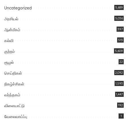
Uncategorized
5,689
அரசியல்
5,036
ஆன்மீகம்
397
கல்வி
513
குற்றம்
5,609
சூழல்
22
செய்திகள்
2,092
நிகழ்ச்சிகள்
1,593
வர்த்தகம்
1,447
விளையாட்டு
192
வேலைவாய்ப்பு
1