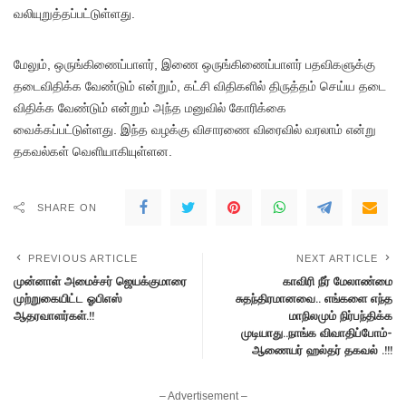
வலியுறுத்தப்பட்டுள்ளது.
மேலும், ஒருங்கிணைப்பாளர், இணை ஒருங்கிணைப்பாளர் பதவிகளுக்கு
தடைவிதிக்க வேண்டும் என்றும், கட்சி விதிகளில் திருத்தம் செய்ய தடை
விதிக்க வேண்டும் என்றும் அந்த மனுவில் கோரிக்கை
வைக்கப்பட்டுள்ளது. இந்த வழக்கு விசாரணை விரைவில் வரலாம் என்று
தகவல்கள் வெளியாகியுள்ளன.
SHARE ON
PREVIOUS ARTICLE
NEXT ARTICLE
முன்னாள் அமைச்சர் ஜெயக்குமாரை
காவிரி நீர் மேலாண்மை
முற்றுகையிட்ட ஓபிஎஸ்
சுதந்திரமானவை.. எங்களை எந்த
ஆதரவாளர்கள்.!!
மாநிலமும் நிர்பந்திக்க
முடியாது..நாங்க விவாதிப்போம்-
ஆணையர் ஹல்தர் தகவல் .!!!
– Advertisement –