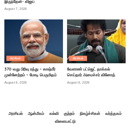
இருந்தேன்- விஜய்
August 7, 2026
அரசியல்
அரசியல்
370-வது பிரிவு ரத்து – காஷ்மீர்
வேளாண் பட்ஜெட் தாக்கல்
முன்னேற்றம் – மோடி பெருமிதம்
செய்தார் அமைச்சர் வினோத்
August 6, 2026
August 6, 2026
அரசியல்
ஆன்மீகம்
கல்வி
குற்றம்
நிகழ்ச்சிகள்
வர்த்தகம்
விளையாட்டு