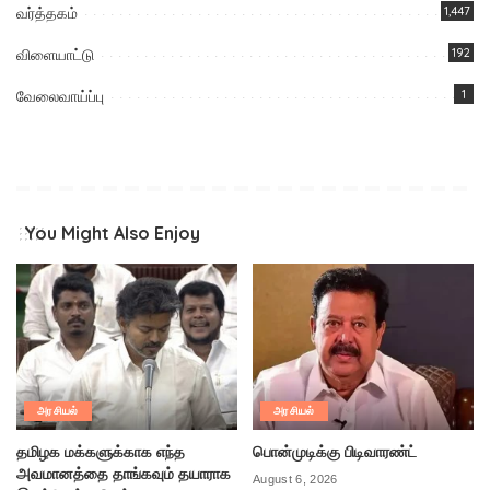
வர்த்தகம்
1,447
விளையாட்டு
192
வேலைவாய்ப்பு
1
You Might Also Enjoy
அரசியல்
அரசியல்
தமிழக மக்களுக்காக எந்த
பொன்முடிக்கு பிடிவாரண்ட்
அவமானத்தை தாங்கவும் தயாராக
August 6, 2026