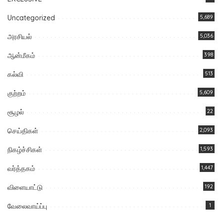
Uncategorized
5,689
அரசியல்
5,036
ஆன்மீகம்
398
கல்வி
513
குற்றம்
5,609
சூழல்
22
செய்திகள்
2,093
நிகழ்ச்சிகள்
1,593
வர்த்தகம்
1,447
விளையாட்டு
192
வேலைவாய்ப்பு
1