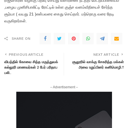
ராஜசேகரன் வழக்கு பதிவு செய்து விசாரணை நடத்தி மேட்டுப்பாளையம்
,பழைய முனிசிபாலிட்டி ரோட்டில் உள்ள குஞ்ச வனம்வீதியைச் சேர்ந்த
சூர்யா ( வயது 21 )என்பவரை கைது செய்தார். மற்றொரு வரை தேடி
வருகிறார்கள்.
SHARE ON
PREVIOUS ARTICLE
NEXT ARTICLE
விபத்தில் கோவை சித்த மருத்துவக்
சூலூரில் வாக்கு சேகரித்த மக்கள்
கல்லூரி மாணவர்கள் 2 பேர் பரிதாப
அவை உறுப்பினர் கனிமொழி.!!
பலி..
– Advertisement –