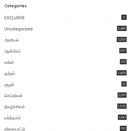
Categories
EXCLUSIVE
3
Uncategorized
5,689
அரசியல்
5,035
ஆன்மீகம்
397
கல்வி
513
குற்றம்
5,609
சூழல்
22
செய்திகள்
2,091
நிகழ்ச்சிகள்
1,593
வர்த்தகம்
1,447
விளையாட்டு
192