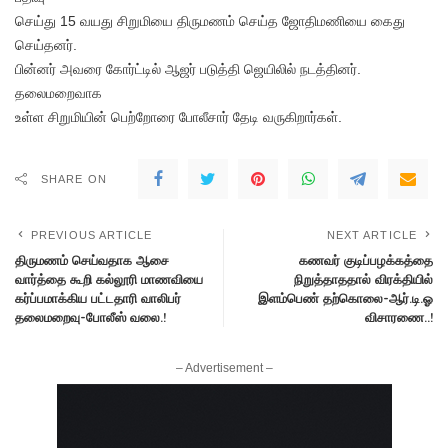
செய்து 15 வயது சிறுமியை திருமணம் செய்த ஜோதிமணியை கைது
செய்தனர்.
பின்னர் அவரை கோர்ட்டில் ஆஜர் படுத்தி ஜெயிலில் நடத்தினர்.
தலைமறைவாக
உள்ள சிறுமியின் பெற்றோரை போலீசார் தேடி வருகிறார்கள்.
SHARE ON
PREVIOUS ARTICLE
NEXT ARTICLE
திருமணம் செய்வதாக ஆசை
கணவர் குடிப்பழக்கத்தை
வார்த்தை கூறி கல்லூரி மாணவியை
நிறுத்தாததால் விரக்தியில்
கர்ப்பமாக்கிய பட்டதாரி வாலிபர்
இளம்பெண் தற்கொலை-ஆர்.டி.ஓ
தலைமறைவு-போலீஸ் வலை.!
விசாரணை..!
– Advertisement –