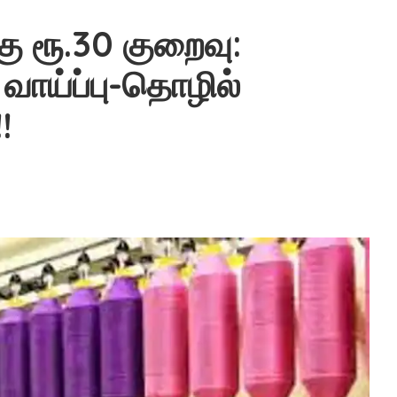
ு ரூ.30 குறைவு:
 வாய்ப்பு-தொழில்
!