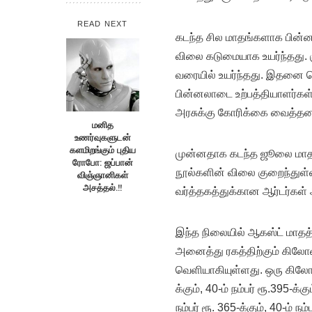
READ NEXT
கடந்த சில மாதங்களாக பின்ன
விலை கடுமையாக உயர்ந்தது. குற
வரையில்‌ உயர்ந்தது. இதனை 
பின்னலாடை உற்பத்தியாளர்கள்,
அரசுக்கு கோரிக்கை வைத்தனர
மனித
உணர்வுகளுடன்
களமிறங்கும் புதிய
முன்னதாக கடந்த ஜூலை மாதம்
ரோபோ: ஜப்பான்
நூல்களின் விலை குறைந்துள்ளத
விஞ்ஞானிகள்
அசத்தல்.!!
வர்த்தகத்துக்கான ஆர்டர்கள்‌
இந்த நிலையில் ஆகஸ்ட் மாதத்த
அனைத்து ரகத்திற்கும் கிலோவி
வெளியாகியுள்ளது. ஒரு கிலோ 20
க்கும், 40-ம் நம்பர் ரூ.395-க்
நம்பர் ரூ. 365-க்கும், 40-ம் 