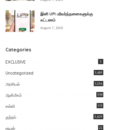
இனி UPI பரிவர்த்தனைகளுக்கு
கட்டணம்
August 7, 2026
Categories
EXCLUSIVE
3
Uncategorized
5,689
அரசியல்
5,036
ஆன்மீகம்
398
கல்வி
513
குற்றம்
5,609
சூழல்
22