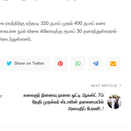
 ரகத்திற்கு ஏற்றபடி 320 ருபாய் முதல் 400 ருபாய் வரை
வகையான நூல் விலை கிலோவுக்கு ரூபாய் 30 குறைந்துள்ளதால்
 அடைந்துள்ளனர்.
Share on Twitter
NEXT ARTICLE
கலைஞர் நினைவு நாளை ஒட்டி ஆகஸ்ட் 7ம்
ு-
தேதி முதல்வர் ஸ்டாலின் தலைமையில்
அமைதிப் பேரணி..!