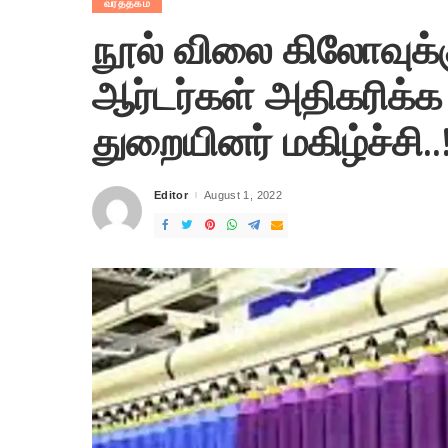
வர்த்தகம்
நூல் விலை கிலோவுக்க
ஆர்டர்கள் அதிகரிக்க
துறையினர் மகிழ்ச்சி..!
Editor
August 1, 2022
Posted
by