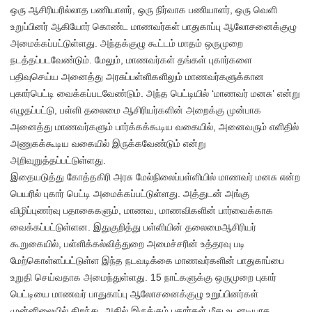
ஒரு ஆசிரியரில்லாத பணியாளர், ஒரு நிர்வாக பணியாளர், ஒரு வெளி
உறுப்பினர் ஆகியோர் கொண்ட மாணவர்கள் பாதுகாப்பு ஆலோசனைக்குழு
அமைக்கப்பட்டுள்ளது. அந்தக்குழு கூட்டம் மாதம் ஒருமுறை
நடத்தப்படவேண்டும். மேலும், மாணவர்கள் தங்கள் புகார்களை
பதிவுசெய்ய அனைத்து அரசுப்பள்ளிகளிலும் மாணவர்களுக்கான
புகார்பெட்டி வைக்கப்படவேண்டும். அந்த பெட்டியில் ‘மாணவர் மனசு’ என்று
எழுதப்பட்டு, பள்ளி தலைமை ஆசிரியர்களின் அறைக்கு முன்பாக
அனைத்து மாணவர்களும் பார்க்கக்கூடிய வகையில், அனைவரும் எளிதில்
அணுகக்கூடிய வகையில் இருக்கவேண்டும் என்று
அறிவுறுத்தப்பட்டுள்ளது.
இதையடுத்து கோத்தகிரி அரசு மேல்நிலைப்பள்ளியில் மாணவர் மனசு என்ற
பெயரில் புகார் பெட்டி அமைக்கப்பட்டுள்ளது. அத்துடன் அங்கு
விழிப்புணர்வு பதாகைகளும், மாணவ, மாணவிகளின் பார்வைக்காக
வைக்கப்பட்டுள்ளன. இதுகுறித்து பள்ளியின் தலைமைஆசிரியர்
கூறுகையில், பள்ளிக்கல்வித்துறை அமைச்சரின் உத்தரவு படி
மேற்கொள்ளப்பட்டுள்ள இந்த நடவடிக்கை மாணவர்களின் பாதுகாப்பை
உறுதி செய்வதாக அமைந்துள்ளது. 15 நாட்களுக்கு ஒருமுறை புகார்
பெட்டியை மாணவர் பாதுகாப்பு ஆலோசனைக்குழு உறுப்பினர்கள்
முன்னிலையில் திறந்து, அதில் இருக்கும் புகார்கள் மீது உடனடியாக