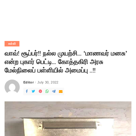
கல்வி
வாவ்! சூப்பர்!! நல்ல முயற்சி… ‘மாணவர் மனசு’
என்ற புகார் பெட்டி… கோத்தகிரி அரசு
மேல்நிலைப் பள்ளியில் அமைப்பு ..!!
Editor
July 30, 2022
Posted
by