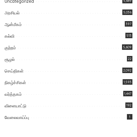
Uncategorized
5,689
அரசியல்
5,036
ஆன்மீகம்
397
கல்வி
513
குற்றம்
5,609
சூழல்
22
செய்திகள்
2,092
நிகழ்ச்சிகள்
1,593
வர்த்தகம்
1,447
விளையாட்டு
192
வேலைவாய்ப்பு
1