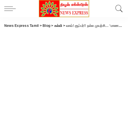
News Express Tamil
>
Blog
>
கல்வி
>
வாவ்! சூப்பர்!! நல்ல முயற்சி… ‘மாணவர் மனசு’ என்ற புகார் பெட்டி… கோத்தகிரி அரசு மேல்நிலைப் பள்ளியில் அமைப்பு ..!!