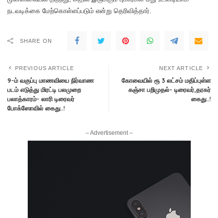
நடவடிக்கை மேற்கொள்ளப்படும் என்று தெரிவித்தார்.
SHARE ON
PREVIOUS ARTICLE
NEXT ARTICLE
9-ம் வகுப்பு மாணவியை நிர்வாண
கோவையில் ரூ 3 லட்சம் மதிப்புள்ள
படம் எடுத்து மிரட்டி பலமுறை
கஞ்சா பறிமுதல்- டிரைவர்,தரகர்
பலாத்காரம்- லாரி டிரைவர்
கைது..!
போக்ஸோவில் கைது..!
– Advertisement –