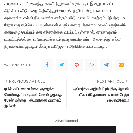
காரணமாக, அனைத்து கல்வி நிறுவனங்களுக்கும் இன்று மாவட்ட
ஆட்சியர் விடுமுறை அறிவித்துள்ளார். கேந்திரிய வித்யாலயா உட்பட
அனைத்து கல்வி நிறுவனங்களுக்கும் விடுமுறை பொருந்தும். இழந்த பாட
நேரத்தை ஈடுசெய்ய ஆன்லைன் வகுப்புகள் நடத்தலாம்.மலைப்பகுதிகளில்
கனமழை பெய்யும் என எச்சரிக்கை விடப்பட்டுள்ளதால், எர்ணாகுளம்
மாவட்டத்தில் உள்ள கோதமங்கலம் தாலுகாவில் உள்ள அனைத்து கல்வி
நிறுவனங்களுக்கும் இன்று விடுமுறை அறிவிக்கப்பட்டுள்ளது.
SHARE ON
PREVIOUS ARTICLE
NEXT ARTICLE
ரயில் கட்டண உயர்வை குறைக்க
அமெரிக்க அதிபர் ட்ரம்புக்கு நோபல்
சொல்வது ‘சாத்தான் வேதம் ஓதுவது
பரிசு..பரிந்துரையை வாபஸ் பெற்ற
போல்’ உள்ளது.! ஸ்டாலினை விளாசும்
மெரெஷ்கோ..!
இபிஎஸ்
– Advertisement –