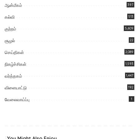
ஆன்மீகம்
397
கல்வி
513
குற்றம்
5,609
சூழல்
22
செய்திகள்
2,089
நிகழ்ச்சிகள்
1,593
வர்த்தகம்
1,447
விளையாட்டு
192
வேலைவாய்ப்பு
1
You Might Also Enjoy