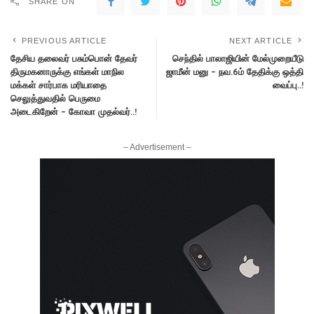
SHARE ON
PREVIOUS ARTICLE
NEXT ARTICLE
தேசிய தலைவர் பசும்பொன் தேவர்
செந்தில் பாலாஜியின் மேல்முறையீடு
திருமகனாருக்கு எங்கள் மாநில
ஜாமீன் மனு – நவ.6ம் தேதிக்கு ஒத்தி
மக்கள் சார்பாக மரியாதை
வைப்பு..!
செலுத்துவதில் பெருமை
அடைகிறேன் – கோவா முதல்வர்..!
– Advertisement –