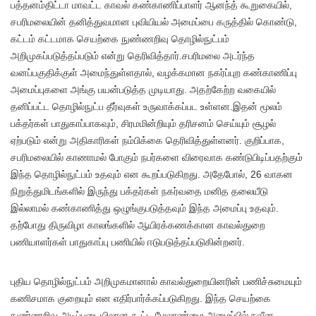
பத்தனம்திட்டா மாவட்ட காவல் கண்காணிப்பாளர் ஆனந்த் கூறுகையில்,
சபரிமலையின் தனித்துவமான புவியியல் அமைப்பை கருத்தில் கொண்டு,
கட்டம் கட்டமாக செயற்கை நுண்ணறிவு தொழில்நுட்பம்
அறிமுகப்படுத்தப்படும் என்று தெரிவித்தார்.சபரிமலை அடர்ந்த
வனப்பகுதிக்குள் அமைந்துள்ளதால், வழக்கமான நகர்ப்புற கண்காணிப்பு
அமைப்புகளை அங்கு பயன்படுத்த முடியாது. அதற்கேற்ற வகையில்
தனிப்பட்ட தொழில்நுட்ப தீர்வுகள் உருவாக்கப்பட உள்ளன.இதன் மூலம்
பக்தர்கள் பாதுகாப்பாகவும், சிரமமின்றியும் தரிசனம் செய்யும் சூழல்
ஏற்படும் என்று அதிகாரிகள் நம்பிக்கை தெரிவித்துள்ளனர். குறிப்பாக,
சபரிமலையில் காணாமல் போகும் நபர்களை விரைவாக கண்டுபிடிப்பதற்கும்
இந்த தொழில்நுட்பம் உதவும் என கூறப்படுகிறது. அதேபோல், 26 வாகன
நிறுத்துமிடங்களில் இருந்து பக்தர்கள் நகர்வதை மனித தலையீடு
இல்லாமல் கண்காணித்து ஒழுங்குபடுத்தவும் இந்த அமைப்பு உதவும்.
தற்போது திருவிழா காலங்களில் ஆயிரக்கணக்கான காவல்துறை
பணியாளர்கள் பாதுகாப்பு பணியில் ஈடுபடுத்தப்படுகின்றனர்.
புதிய தொழில்நுட்பம் அறிமுகமானால் காவல்துறையினரின் பணிச்சுமையும்
கணிசமாக குறையும் என எதிர்பார்க்கப்படுகிறது. இந்த செயற்கை
நுண்ணறிவு அடிப்படையிலான கூட்ட மேலாண்மை அமைப்பில் நவீன