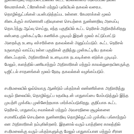
கேமராக்கள், ட்ரோன்கள் மற்றும் புவியியல் தகவல் வரைபட
தொழில்நுட்பங்கள் பயன்படுத்தப்பட உள்ளன. கேமராக்கள் மூலம்
கிடைக்கும் காணொளி பதிவுகளை செயற்கை நுண்ணறிவு அமைப்பு
தொடர்ந்து ஆய்வு செய்து, எந்த பகுதியில் கூட்ட நெரிசல் அதிகரிக்கிறது
என்பதை முன்கூட்டியே கணிக்க முடியும்.இதன் மூலம் கட்டுப்பாட்டு
அறைக்கு உடனடி எச்சரிக்கை தகவல்கள் அனுப்பப்படும். கூட்ட நெரிசல்
உருவாகும் வாய்ப்பு உள்ள பகுதிகள் குறித்து முன்கூட்டியே தகவல்
கிடைப்பதால், அதிகாரிகள் உடனடியாக நடவடிக்கை எடுக்க முடியும்.
மேலும், களத்தில் பணியாற்றும் அதிகாரிகள் மற்றும் காவல்துறையினருக்கு
டிஜிட்டல் சாதனங்கள் மூலம் நேரடி தகவல்கள் வழங்கப்படும்.
சபரிமலையில் ஒவ்வொரு ஆண்டும் பக்தர்கள் எண்ணிக்கை அதிகரித்து
வரும் நிலையில், தொழில்நுட்ப உதவியுடன் பாதுகாப்பை மேம்படுத்தும் இந்த
முயற்சி முக்கிய முன்னேற்றமாக பார்க்கப்படுகிறது. குறிப்பாக கூட்ட
நெரிசல், பாதுகாப்பு சவால்கள் மற்றும் அவசரநிலை சூழல்களை
சமாளிப்பதில் செயற்கை நுண்ணறிவு தொழில்நுட்பம் முக்கிய பங்காற்றும்
என அதிகாரிகள் நம்புகின்றனர். இதனால் வரும் யாத்திரை காலத்தில்
சபரிமலைக்கு வரும் பக்தர்களுக்கு மேலும் பாதுகாப்பான மற்றும் சீரான