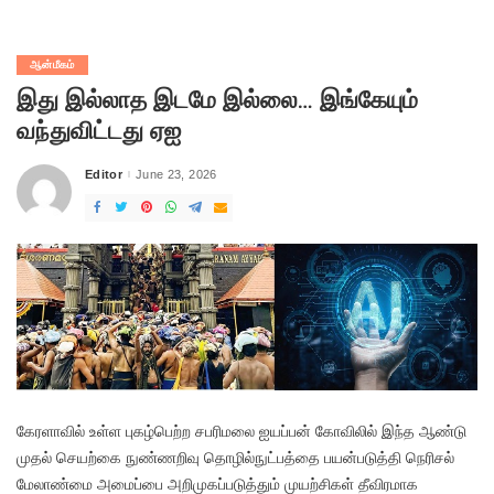
ஆன்மீகம்
இது இல்லாத இடமே இல்லை… இங்கேயும்
வந்துவிட்டது ஏஐ
Editor
June 23, 2026
Posted
by
கேரளாவில் உள்ள புகழ்பெற்ற சபரிமலை ஐயப்பன் கோவிலில் இந்த ஆண்டு
முதல் செயற்கை நுண்ணறிவு தொழில்நுட்பத்தை பயன்படுத்தி நெரிசல்
மேலாண்மை அமைப்பை அறிமுகப்படுத்தும் முயற்சிகள் தீவிரமாக