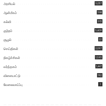
அரசியல்
5,037
ஆன்மீகம்
398
கல்வி
513
குற்றம்
5,609
சூழல்
22
செய்திகள்
2,097
நிகழ்ச்சிகள்
1,593
வர்த்தகம்
1,447
விளையாட்டு
192
வேலைவாய்ப்பு
1