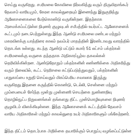
செய்து வருகிறது. சபரிமலை கோவிலை நிர்வகித்து வரும் திருவிதாங்கூர்
தேவசம் வாரியமும், கேரள காவல்துறையும் இணைந்து இதுகுறித்து
ஆலோசனைகளை மேற்கொண்டு வருகின்றன. இதற்காக
அமைக்கப்பட்டுள்ள நிபுணர் குழுவுடன் சமீபத்தில் உயர்மட்ட ஆலோசனைக்
கூட்டமும் நடைபெற்றுள்ளது.இந்த ஆண்டு சபரிமலை மண்டல மற்றும்
மகரவிளக்கு யாத்திரை காலம் நவம்பர் மாதத்தின் இரண்டாவது வாரத்தில்
தொடங்க உள்ளது. கடந்த ஆண்டு மட்டும் சுமார் 51 லட்சம் பக்தர்கள்
சபரிமலைக்கு வருகை தந்ததாக அதிகாரப்பூர்வ தகவல்கள்
தெரிவிக்கின்றன. ஆண்டுதோறும் பக்தர்களின் எண்ணிக்கை அதிகரித்து
வரும் நிலையில், கூட்ட நெரிசலை கட்டுப்படுத்துவதும், பக்தர்களின்
பாதுகாப்பை உறுதி செய்வதும் மிகப்பெரிய சவாலாக இருந்து
வருகிறது.இதனை கருத்தில் கொண்டு, டெல்லி, சென்னை மற்றும்
மும்பையைச் சேர்ந்த மூன்று முன்னணி செயற்கை நுண்ணறிவு
தொழில்நுட்ப நிறுவனங்கள் தங்களது திட்ட முன்மொழிவுகளை நிபுணர்
குழுவிடம் விளக்கியுள்ளன. இந்த ஆலோசனைக் கூட்டத்தில் தேவசம்
வாரிய அதிகாரிகள் மற்றும் காவல்துறை உயர் அதிகாரிகளும் பங்கேற்றனர்.
இந்த திட்டம் தொடர்பாக அறிக்கை தயாரிக்கும் பொறுப்பு வழங்கப்பட்டுள்ள