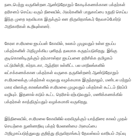
நடைபெற்று வருகின்றன.ஆண்டுதோறும் கோடிக்கணக்கான பக்தர்கள்
தரிசனம் செய்ய வரும் நிலையில், அவர்களின் பாதுகாப்பை உறுதி செய்ய
இந்த முறை உதவியாக இருக்கும் என திருவிதாங்கூர் தேவசம்போர்டு
அதிகாரிகள் கூறியுள்ளனர்.
கேரள சபரிமலை ஐயப்பன் கோவில், உலகம் முழுவதும் உள்ள ஐயப்ப
பக்தர்களின் அதிமுக்கிய புனிதத் தலமாக கருதப்படுகிறது. இங்கு
குடிகொண்டிருக்கும் தர்மசாஸ்தா ஐயப்பனை தரிசிக்க தமிழகம்
மட்டுமின்றி, கர்நாடகா, ஆந்திரா உள்ளிட்ட பல மாநிலங்களில்
லட்சக்கணக்கான பக்தர்கள் வருகை தருகின்றனர்.ஆண்டுதோறும்
சபரிமலைக்கு பக்தர்கள் வருவது வழக்கமாக இருந்தாலும், மண்டல மற்றும்
மகர விளக்கு காலங்களில் சபரிமலை முழுவதும் பக்தர்கள் கூட்டம் நிரம்பி
வழியும். இதனால் கடும் கூட்ட நெரிசல் ஏற்படுவதும், மணிக்கணக்கில்
பக்தர்கள் காத்திருப்பதும் வழக்கமாகி வருகிறது.
இந்நிலையில், சபரிமலை கோவிலில் வரவிருக்கும் யாத்திரை காலம் முதல்
செயற்கை நுண்ணறிவு பக்தர் மேலாண்மை அமைப்பை
அறிமுகப்படுத்துவது குறித்து திருவிதாங்கூர் தேவஸ்வம் வாரியம் அய்வு