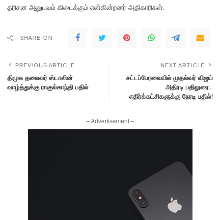
தரிசன அனுபவம் கிடைக்கும் என்கின்றனர் அதிகாரிகள்.
SHARE ON
PREVIOUS ARTICLE
NEXT ARTICLE
திமுக தலைவர் ஸ்டாலின்
சட்டப்பேரவையில் முதல்வர் விஜய்
வாழ்த்துக்கு ராகுல்காந்தி பதில்
அதிரடி பதிலுரை…
எதிர்க்கட்சிகளுக்கு நேரடி பதில்!
– Advertisement –