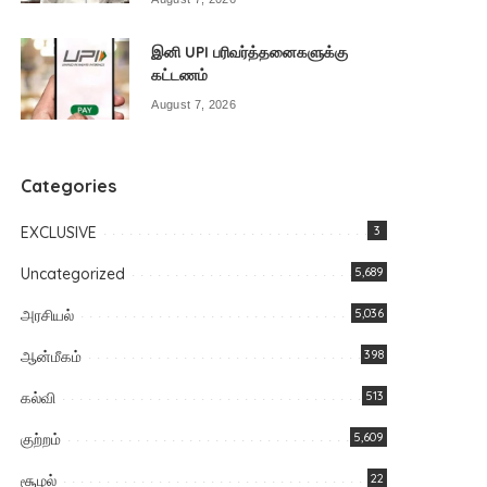
இனி UPI பரிவர்த்தனைகளுக்கு
கட்டணம்
August 7, 2026
Categories
EXCLUSIVE
3
Uncategorized
5,689
அரசியல்
5,036
ஆன்மீகம்
398
கல்வி
513
குற்றம்
5,609
சூழல்
22