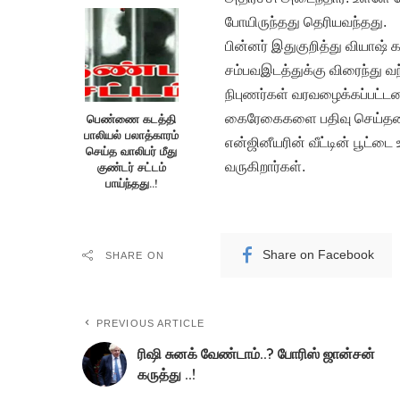
போயிருந்தது தெரியவந்தது.
பின்னர் இதுகுறித்து வியாஷ் கா
சம்பவஇடத்துக்கு விரைந்து வ
நிபுணர்கள் வரவழைக்கப்பட்டன
கைரேகைகளை பதிவு செய்தனர்
பெண்ணை கடத்தி
பாலியல் பலாத்காரம்
என்ஜினீயரின் வீட்டின் பூட்
செய்த வாலிபர் மீது
வருகிறார்கள்.
குண்டர் சட்டம்
பாய்ந்தது..!
Share on Facebook
SHARE ON
PREVIOUS ARTICLE
ரிஷி சுனக் வேண்டாம்..? போரிஸ் ஜான்சன்
கருத்து ..!