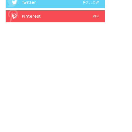
Twitter
FOLLOW
Pinterest
PIN
Latest Posts
தமிழக மீனவர்கள் 8 பேர் இலங்கை
கடற்படையால் கைது
August 6, 2026
பொன்முடிக்கு பிடிவாரண்ட்
August 6, 2026
செயற்கைப் பன்னீருக்கு தடை
August 6, 2026