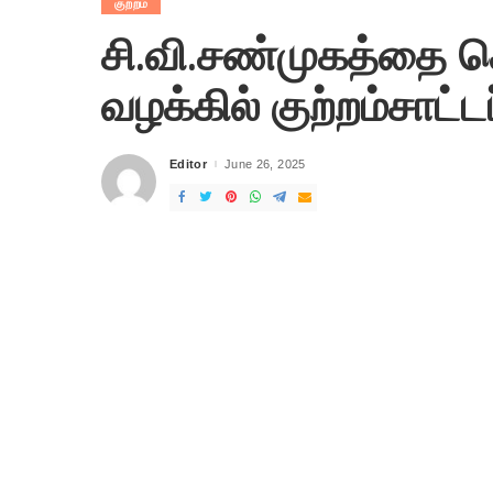
குற்றம்
சி.வி.சண்முகத்தை 
வழக்கில் குற்றம்சாட்டப
Editor
June 26, 2025
Posted
by