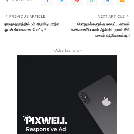
PREVIOUS ARTICLE
NEXT ARTICLE
ராமநாதபுரத்தில் 3ம் ஆண்டு மாநில
பொதுமக்களுக்கு மாவட்ட காவல்
ஓபன் யோகாசன போட்டி.!!
கண்காணிப்பாளர் ஆல்பர்ட் ஜான் IPS
சைபர் விழிப்புணர்வு‌..!
– Advertisement –