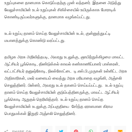
உறுப்புகளை தானமாக கொடுப்பதற்கு முன் வந்தனர். இதனை அடுத்து
வேலுச்சாமியின் உடல் உறுப்புகள் சிகிச்சையில் உயிருக்காக போராடிக்
கொண்டிருப்பவர்களுக்கு, தானமாக வழங்கப்பட்டது.
உடல் உறுப்பு தானம் செய்த வேலுச்சாமியின் உடல், குன்னுத்துபட்டி
மயானத்துக்கு கொண்டு வரப்பட்டது.
தமிழக அரசு அறிவித்தபடி, அவரது உடலுக்கு, ஞாயிற்றுக்கிழமை மாவட்ட
ஆட்சியர் பூங்கொடி, திண்டுக்கல் காவல் கண்காணிப்பாளர் பாஸ்கரன்,
வட்டாட்சியர் தனுஷ்கோடி, நிலக்கோட்டை டி.எஸ்.பி.முருகன் உள்ளிட்ட அரசு
அதிகாரிகள், மலர் வளையம் வைத்து அரசு மரியாதை வழங்கி, அஞ்சலி
செலுத்தினர். பின்னர், அவரது உடல் தகனம் செய்யப்பட்டது. உடல் உறுப்பு
தானம் செய்த வேலுச்சாமியின் குடும்பத்தினருக்கு, மாவட்ட ஆட்சியர்
பூங்கொடி ஆறுதல் தெரிவித்தார். உடல் உறுப்பு தானம் செய்த
வேலுச்சாமியின் உடலுக்கு அப்பகுதியை சேர்ந்த ஏராளமான கிராம
பொதுமக்கள் இறுதி அஞ்சலி செலுத்தினர்.
SHARE ON