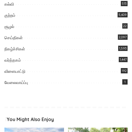
கல்வி
513
குற்றம்
5,609
சூழல்
22
செய்திகள்
2,097
நிகழ்ச்சிகள்
1,593
வர்த்தகம்
1,447
விளையாட்டு
192
வேலைவாய்ப்பு
1
You Might Also Enjoy