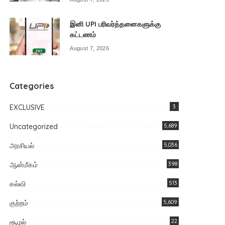
இனி UPI பரிவர்த்தனைகளுக்கு
கட்டணம்
August 7, 2026
Categories
EXCLUSIVE
3
Uncategorized
5,689
அரசியல்
5,036
ஆன்மீகம்
398
கல்வி
513
குற்றம்
5,609
சூழல்
22