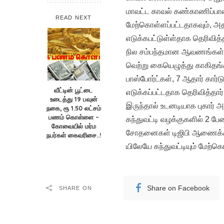
மாவட்ட காவல் கண்காணிப்பாள
READ NEXT
மேற்கொள்ளப்பட்டதாகவும், அத
எடுக்கபட்டுள்ள்தாக தெரிவித
நில சம்பந்தமான ஆவணங்கள், 12
வெற்று கையெழுத்து காகிதங்கள
பாஸ்போர்ட்கள், 7 ஆதார் கார்ட
வீட்டின் பூட்டை
எடுக்கப்பட்டதாக தெரிவித்தா
உடைத்து 19 பவுன்
இருந்தால் உடனடியாக புகார் அ
நகை, ரூ 1.50 லட்சம்
பணம் கொள்ளை –
கந்துவட்டி வழக்குகளில் 2 ப
கோவையில் மர்ம
சோதனைகள் டிஜிபி ஆணைக்கிண
நபர்கள் கைவரிசை..!
யிலேயே கந்துவட்டியும் மேற்க
Share on Facebook
SHARE ON