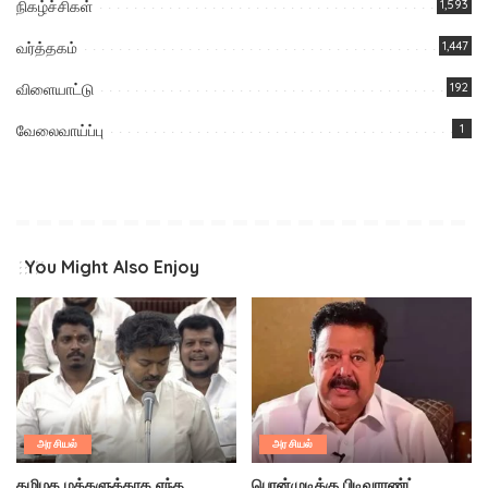
நிகழ்ச்சிகள்
1,593
வர்த்தகம்
1,447
விளையாட்டு
192
வேலைவாய்ப்பு
1
You Might Also Enjoy
அரசியல்
அரசியல்
தமிழக மக்களுக்காக எந்த
பொன்முடிக்கு பிடிவாரண்ட்