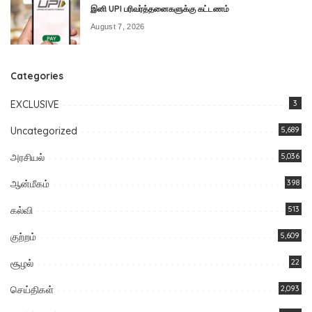
இனி UPI பரிவர்த்தனைகளுக்கு கட்டணம்
August 7, 2026
Categories
EXCLUSIVE
3
Uncategorized
5,689
அரசியல்
5,036
ஆன்மீகம்
398
கல்வி
513
குற்றம்
5,609
சூழல்
22
செய்திகள்
2,093