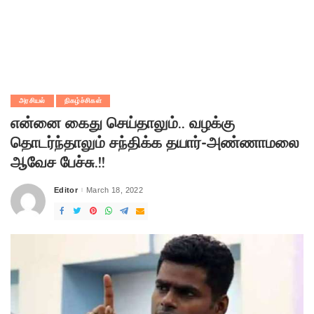
அரசியல்
நிகழ்ச்சிகள்
என்னை கைது செய்தாலும்.. வழக்கு
தொடர்ந்தாலும் சந்திக்க தயார்-அண்ணாமலை
ஆவேச பேச்சு.!!
Editor
March 18, 2022
Posted
by