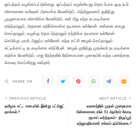
ஒப்பந்தம் வழங்கப்பட்டுள்ளது. ஒப்பந்தம் வழங்கியது தொடர்பாக ஒரு நபர்
விசாரணை கமிஷன் அமைக்க வேண்டும். அந்நிறுவனம் குறித்து
முழுமையாக விசாரிக்க வேண்டும். என் மீது எந்த நடவடிக்கை
எடுத்தாலும், அதனை எதிர்கொள்ள தயாராக உள்ளேன். என்னை கைது
செய்தாலும், வழக்கு தொடர்ந்தாலும் சந்திக்க தயாராக உள்ளேன்.
செபிக்கு புகார் அனுப்ப உள்ளேன். எந்த கட்சி ஊழல் செய்தாலும்
சுட்டிக்காட்டி நடவடிக்கை எடுப்பேன். ஊழல் குறித்து முதல்வர் நடவடிக்கை
எடுக்க வேண்டும். பாஜ தேர்தலில் நேர்மையான முறையில் வந்த பணத்தை
செலவு செய்கிறது என்றார்.
SHARE ON
PREVIOUS ARTICLE
NEXT ARTICLE
தமிழக சட்ட சபையில் இன்று பட்ஜெட்
வரலாற்றில் முதல் முறையாக
தாக்கல்.!!
பின்னலாடையில் 32 ஆயிரம் கோடி
ரூபாய் வர்த்தகம்- திருப்பூர்
ஏற்றுமதியாளர் சங்கம் நம்பிக்கை.!!