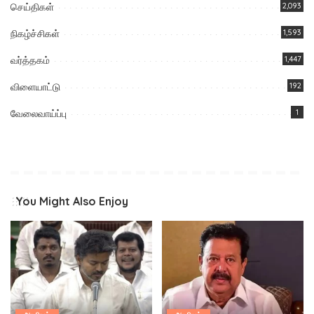
செய்திகள்
2,093
நிகழ்ச்சிகள்
1,593
வர்த்தகம்
1,447
விளையாட்டு
192
வேலைவாய்ப்பு
1
You Might Also Enjoy