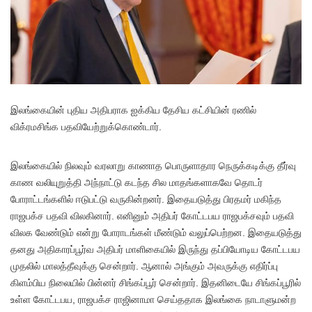
இலங்கையின் புதிய அதிபராக ஐக்கிய தேசிய கட்சியின் ரணில்
விக்ரமசிங்க பதவியேற்றுக்கொண்டார்.
இலங்கையில் நிலவும் வரலாறு காணாத பொருளாதார நெருக்கடிக்கு தீர்வு
காண வலியுறுத்தி அந்நாட்டு கடந்த சில மாதங்களாகவே தொடர்
போராட்டங்களில் ஈடுபட்டு வருகின்றனர். இதையடுத்து பிரதமர் மகிந்த
ராஜபக்ச பதவி விலகினார். எனினும் அதிபர் கோட்டபய ராஜபக்சவும் பதவி
விலக வேண்டும் என்று போராடங்கள் மீண்டும் வலுப்பெற்றன. இதையடுத்து
தனது அதிகாரப்பூர்வ அதிபர் மாளிகையில் இருந்து தப்பியோடிய கோட்டபய
முதலில் மாலத்தீவுக்கு சென்றார். ஆனால் அங்கும் அவருக்கு எதிர்ப்பு
கிளம்பிய நிலையில் பின்னர் சிங்கப்பூர் சென்றார். இதனிடையே சிங்கப்பூரில்
உள்ள கோட்டபய, ராஜபக்ச ராஜினாமா செய்ததாக இலங்கை நாடாளுமன்ற