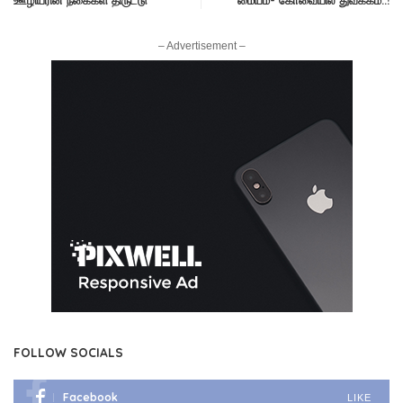
ஊழியரின் நகைகள் திருட்டு
மையம்- கோவையில் துவக்கம்..!
– Advertisement –
FOLLOW SOCIALS
Facebook
LIKE