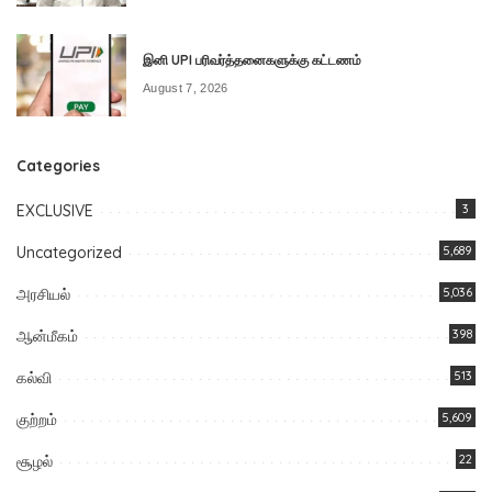
இனி UPI பரிவர்த்தனைகளுக்கு கட்டணம்
August 7, 2026
Categories
EXCLUSIVE
3
Uncategorized
5,689
அரசியல்
5,036
ஆன்மீகம்
398
கல்வி
513
குற்றம்
5,609
சூழல்
22