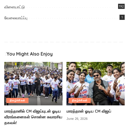
விளையாட்டு
192
வேலைவாய்ப்பு
1
You Might Also Enjoy
நிகழ்ச்சிகள்
நிகழ்ச்சிகள்
மாரத்தானில் CM விஜய்யுடன் ஓடிய
மாரத்தான் ஓடிய CM விஜய்
வீராங்கனைகள் சொன்ன சுவாரசிய
June 26, 2026
தகவல்!