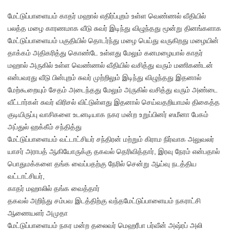
மேட்டுப்பாளையம் காதர் மஹால் எதிர்ப்புறம் உள்ள வெண்ணல் வீதியில்
பலத்த மழை காரணமாக வீடு சுவர் இடிந்து விழுந்தது மூன்று தினங்களாக
மேட்டுப்பாளையம் பகுதியில் தொடர்ந்து மழை பெய்து வருகிறது மழையின்
தாக்கம் அதிகரித்து கொண்டே உள்ளது மேலும் கனமழையால் காதர்
மஹால் அருகில் உள்ள வெண்ணல் வீதியில் வசித்து வரும் மணிகண்டன்
என்பவரது வீடு பின்புறம் சுவர் முற்றிலும் இடிந்து விழுந்தது இதனால்
மேற்கூறையும் சேதம் அடைந்தது மேலும் அருகில் வசித்து வரும் அண்டை
வீட்டார்கள் சுவர் விரிசல் விட்டுள்ளது இதனால் செய்வதறியாமல் திகைத்த
குடியிருப்பு வாசிகளை உடனடியாக நகர மன்ற உறுப்பினர் ஸமீனா பேகம்
அப்துல் ஹக்கீம் சந்தித்து
மேட்டுப்பாளையம் வட்டாட்சியர் சந்திரன் மற்றும் கிராம நிர்வாக அலுவலர்
யாசர் அராபத் ஆகியோருக்கு தகவல் தெரிவித்தார், இரவு நேரம் என்பதால்
பொதுமக்களை தங்க வைப்பதற்கு நேரில் சென்று ஆய்வு நடத்திய
வட்டாட்சியர்,
காதர் மஹாலில் தங்க வைத்தார்
தகவல் அறிந்து சம்பவ இடத்திற்கு வந்தமேட்டுப்பாளையம் நகராட்சி
ஆணையளர் அமுதா
மேட்டுப்பாளையம் நகர மன்ற தலைவர் மெஹரீபா பர்வீன் அஷ்ரப் அலி