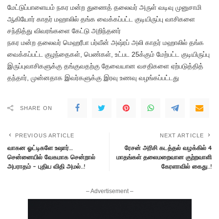
மேட்டுப்பாளையம் நகர மன்ற துணைத் தலைவர் அருள் வடிவு முனுசாமி
ஆகியோர் காதர் மஹாலில் தங்க வைக்கப்பட்ட குடியிருப்பு வாசிகளை
சந்தித்து விவரங்களை கேட்டு அறிந்தனர்
நகர மன்ற தலைவர் மெஹரீபா பர்வீன் அஷ்ரப் அலி காதர் மஹாலில் தங்க
வைக்கப்பட்ட குழந்தைகள், பெண்கள், உட்பட 25க்கும் மேற்பட்ட குடியிருப்பு
இருப்புவாசிகளுக்கு தங்குவதற்கு தேவையான வசதிகளை ஏற்படுத்தித்
தந்தார், முன்னதாக இவர்களுக்கு இரவு உணவு வழங்கப்பட்டது
SHARE ON
PREVIOUS ARTICLE
NEXT ARTICLE
வாகன ஓட்டிகளே உஷார்…
ரேசன் அரிசி கடத்தல் வழக்கில் 4
சென்னையில் வேகமாக சென்றால்
மாதங்கள் தலைமறைவான குற்றவாளி
அபராதம் – புதிய விதி அமல்..!
கேரளாவில் கைது..!
– Advertisement –