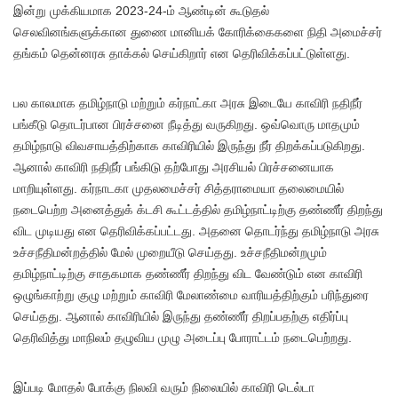
இன்று முக்கியமாக 2023-24-ம் ஆண்டின் கூடுதல்
செலவினங்களுக்கான துணை மானியக் கோரிக்கைகளை நிதி அமைச்சர்
தங்கம் தென்னரசு தாக்கல் செய்கிறார் என தெரிவிக்கப்பட்டுள்ளது.
பல காலமாக தமிழ்நாடு மற்றும் கர்நாட்கா அரசு இடையே காவிரி நதிநீர்
பங்கீடு தொடர்பான பிரச்சனை நீடித்து வருகிறது. ஒவ்வொரு மாதமும்
தமிழ்நாடு விவசாயத்திற்காக காவிரியில் இருந்து நீர் திறக்கப்படுகிறது.
ஆனால் காவிரி நதிநீர் பங்கிடு தற்போது அரசியல் பிரச்சனையாக
மாறியுள்ளது. கர்நாடகா முதலமைச்சர் சித்தராமையா தலைமையில்
நடைபெற்ற அனைத்துக் க்டசி கூட்டத்தில் தமிழ்நாட்டிற்கு தண்ணீர் திறந்து
விட முடியது என தெரிவிக்கப்பட்டது. அதனை தொடர்ந்து தமிழ்நாடு அரசு
உச்சநீதிமன்றத்தில் மேல் முறையீடு செய்தது. உச்சநீதிமன்றமும்
தமிழ்நாட்டிற்கு சாதகமாக தண்ணீர் திறந்து விட வேண்டும் என காவிரி
ஒழுங்காற்று குழு மற்றும் காவிரி மேலாண்மை வாரியத்திற்கும் பரிந்துரை
செய்தது. ஆனால் காவிரியில் இருந்து தண்ணீர் திறப்பதற்கு எதிர்ப்பு
தெரிவித்து மாநிலம் தழுவிய முழு அடைப்பு போராட்டம் நடைபெற்றது.
இப்படி மோதல் போக்கு நிலவி வரும் நிலையில் காவிரி டெல்டா