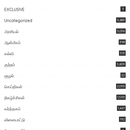
EXCLUSIVE
3
Uncategorized
5,689
அரசியல்
5,036
ஆன்மீகம்
398
கல்வி
513
குற்றம்
5,609
சூழல்
22
செய்திகள்
2,093
நிகழ்ச்சிகள்
1,593
வர்த்தகம்
1,447
விளையாட்டு
192