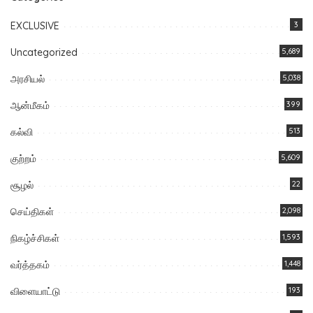
EXCLUSIVE
3
Uncategorized
5,689
அரசியல்
5,038
ஆன்மீகம்
399
கல்வி
513
குற்றம்
5,609
சூழல்
22
செய்திகள்
2,098
நிகழ்ச்சிகள்
1,593
வர்த்தகம்
1,448
விளையாட்டு
193