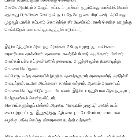
மாலிக் தங்கியிருந்த அறைக்கு சென்றனர்.
அங்கே அவரிடம் 2 பேரும், சம்பளம் நாங்கள் தரும்போது வாங்கிக் கொள்.
ஏதாவது பிரச்சினை செய்தால் நடப்பதே வேறு என மிரட்டினர். அப்போது
முஜாபூர் மாலிக் சம்பளம் கொடுத்தே தீர வேண்டும். நான் சொந்த ஊருக்கு
செல்கிறேன் என வாக்குவாதத்தில் ஈடுபட்டார்.
இதில் ஆத்திரம் அடைந்த அவர்கள் 2 பேரும் முஜாபூர் மாலிக்கை
சரமாரியாக தாக்கினர். தலையை சுவற்றில் மோதி அடித்தனர். பின்னர்
அவர்கள் பக்கெட் தண்ணீரில் தலையை அழுத்தி மூச்சு திணறடித்து
கொலை செய்தனர்.
அப்போது அந்த அறையில் இருந்த ஆனந்தகுமார் அதைகண்டு அதிர்ச்சி
அடைந்தார். உடனே அவர்களை தடுக்க வந்தார். ஆனால் அவரையும்
கொலை செய்து விடுவதாக மிரட்டினர். இதில் பயந்துபோன ஆனந்தகுமார்
மேற்குவங்கம் சென்றுவிட்டார்.
சில நாட்களுக்குப் பின்னர் அழுகிய நிலையில் முஜாபூர் மாலிக் உடல்
கைப்பற்றப்பட்டது. இதுகுறித்து ஆர்.எஸ் புரம் போலீசார் மர்மசாவு என
வழக்கு பதிவு செய்து விசாரணை நடத்தி வந்தனர்.