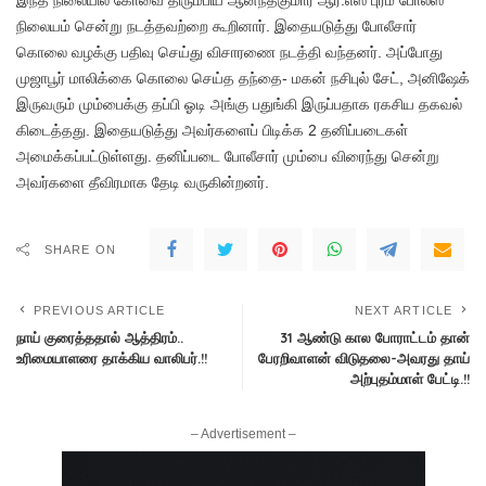
இந்த நிலையில் கோவை திரும்பிய ஆனந்தகுமார் ஆர்.எஸ் புரம் போலீஸ்
நிலையம் சென்று நடத்தவற்றை கூறினார்.‌ இதையடுத்து போலீசார்
கொலை வழக்கு பதிவு செய்து விசாரணை நடத்தி வந்தனர்.‌ அப்போது
முஜாபூர் மாலிக்கை கொலை செய்த தந்தை- மகன் நசிபுல் சேட், அனிஷேக்
இருவரும் மும்பைக்கு தப்பி ஓடி அங்கு பதுங்கி இருப்பதாக ரகசிய தகவல்
கிடைத்தது. இதையடுத்து அவர்களைப் பிடிக்க 2 தனிப்படைகள்
அமைக்கப்பட்டுள்ளது. தனிப்படை போலீசார் மும்பை விரைந்து சென்று
அவர்களை தீவிரமாக தேடி வருகின்றனர்.
SHARE ON
PREVIOUS ARTICLE
NEXT ARTICLE
நாய் குரைத்ததால் ஆத்திரம்..
31 ஆண்டு கால போராட்டம் தான்
உரிமையாளரை தாக்கிய வாலிபர்.!!
பேரறிவாளன் விடுதலை-அவரது தாய்
அற்புதம்மாள் பேட்டி.!!
– Advertisement –