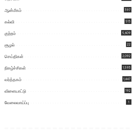
ஆன்மீகம்
397
கல்வி
513
குற்றம்
5,609
சூழல்
22
செய்திகள்
2,092
நிகழ்ச்சிகள்
1,593
வர்த்தகம்
1,447
விளையாட்டு
192
வேலைவாய்ப்பு
1