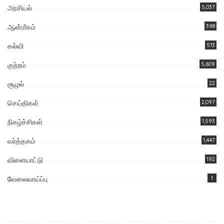
அரசியல்
5,037
ஆன்மீகம்
398
கல்வி
513
குற்றம்
5,609
சூழல்
22
செய்திகள்
2,097
நிகழ்ச்சிகள்
1,593
வர்த்தகம்
1,447
விளையாட்டு
192
வேலைவாய்ப்பு
1