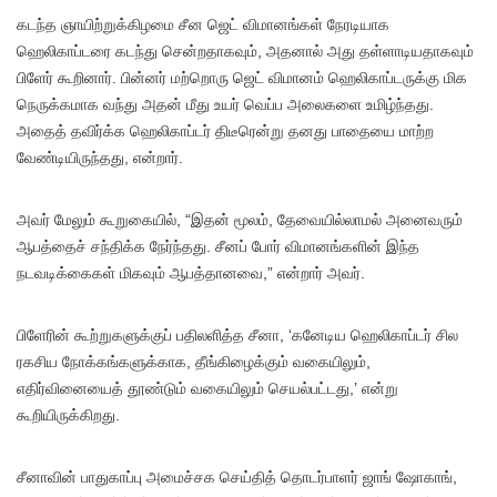
கடந்த ஞாயிற்றுக்கிழமை சீன ஜெட் விமானங்கள் நேரடியாக
ஹெலிகாப்டரை கடந்து சென்றதாகவும், அதனால் அது தள்ளாடியதாகவும்
பிளேர் கூறினார். பின்னர் மற்றொரு ஜெட் விமானம் ஹெலிகாப்டருக்கு மிக
நெருக்கமாக வந்து அதன் மீது உயர் வெப்ப அலைகளை உமிழ்ந்தது.
அதைத் தவிர்க்க ஹெலிகாப்டர் திடீரென்று தனது பாதையை மாற்ற
வேண்டியிருந்தது, என்றார்.
அவர் மேலும் கூறுகையில், “இதன் மூலம், தேவையில்லாமல் அனைவரும்
ஆபத்தைச் சந்திக்க நேர்ந்தது. சீனப் போர் விமானங்களின் இந்த
நடவடிக்கைகள் மிகவும் ஆபத்தானவை,” என்றார் அவர்.
பிளேரின் கூற்றுகளுக்குப் பதிலளித்த சீனா, ‘கனேடிய ஹெலிகாப்டர் சில
ரகசிய நோக்கங்களுக்காக, தீங்கிழைக்கும் வகையிலும்,
எதிர்வினையைத் தூண்டும் வகையிலும் செயல்பட்டது,’ என்று
கூறியிருக்கிறது.
சீனாவின் பாதுகாப்பு அமைச்சக செய்தித் தொடர்பாளர் ஜாங் ஷோகாங்,