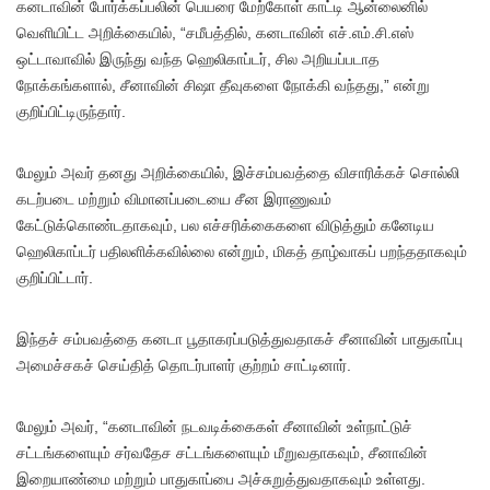
கனடாவின் போர்க்கப்பலின் பெயரை மேற்கோள் காட்டி ஆன்லைனில்
வெளியிட்ட அறிக்கையில், “சமீபத்தில், கனடாவின் எச்.எம்.சி.எஸ்
ஒட்டாவாவில் இருந்து வந்த ஹெலிகாப்டர், சில அறியப்படாத
நோக்கங்களால், சீனாவின் சிஷா தீவுகளை நோக்கி வந்தது,” என்று
குறிப்பிட்டிருந்தார்.
மேலும் அவர் தனது அறிக்கையில், இச்சம்பவத்தை விசாரிக்கச் சொல்லி
கடற்படை மற்றும் விமானப்படையை சீன இராணுவம்
கேட்டுக்கொண்டதாகவும், பல எச்சரிக்கைகளை விடுத்தும் கனேடிய
ஹெலிகாப்டர் பதிலளிக்கவில்லை என்றும், மிகத் தாழ்வாகப் பறந்ததாகவும்
குறிப்பிட்டார்.
இந்தச் சம்பவத்தை கனடா பூதாகரப்படுத்துவதாகச் சீனாவின் பாதுகாப்பு
அமைச்சகச் செய்தித் தொடர்பாளர் குற்றம் சாட்டினார்.
மேலும் அவர், “கனடாவின் நடவடிக்கைகள் சீனாவின் உள்நாட்டுச்
சட்டங்களையும் சர்வதேச சட்டங்களையும் மீறுவதாகவும், சீனாவின்
இறையாண்மை மற்றும் பாதுகாப்பை அச்சுறுத்துவதாகவும் உள்ளது.