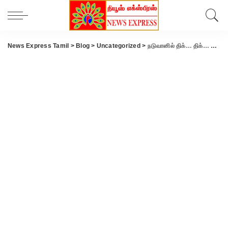
News Express Tamil
>
Blog
>
Uncategorized
>
நடுவானில் திக்… திக்… கனடா ஹெலிகாப்டர் மீது வெப்ப அலைகளை உமிழ்ந்த சீன போர் விமானம்..!