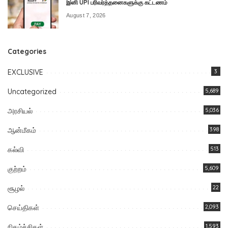
இனி UPI பரிவர்த்தனைகளுக்கு கட்டணம்
August 7, 2026
Categories
EXCLUSIVE
3
Uncategorized
5,689
அரசியல்
5,036
ஆன்மீகம்
398
கல்வி
513
குற்றம்
5,609
சூழல்
22
செய்திகள்
2,093
நிகழ்ச்சிகள்
1,593