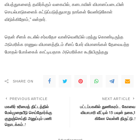
விபத்துகளைத் தவிர்க்கும் வகையில், கனடாவின் விமானப்படையின்
செயல்பாடுகளைக் கட்டுப்படுத்துமாறு நாங்கள் வேண்டுகோள்
விடுக்கிறோம்,” என்றார்.
தென் சீனக் கடலில் சர்வதேச வான்வெளியில் பறந்து கொண்டிருந்த
அமெரிக்க ராணுவ விமானத்திடம் சீனப் போர் விமானங்கள் தேவையற்ற
மோதல் போக்கைக் காட்டியதாக அமெரிக்கா கூறியிருந்தது
SHARE ON
PREVIOUS ARTICLE
NEXT ARTICLE
மகளிர் உரிமைத் திட்டத்தில்
பட்டப்பகலில் துணிகரம்… கோவை
மேல்முறையீடு செய்தோர்க்கு
வியாபாரி வீட்டில் 13 பவுன் நகை,1
குறுஞ்செய்தி அனுப்பும் பணி
கிலோ வெள்ளி திருட்டு..!
தொடக்கம்..!