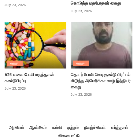
கொடுத்த மதபோதகர் கைது
July 23, 2026
July 23, 2026
குற்றம்
குற்றம்
625 வகை போலி மருந்துகள்
தொடர் போலி வெடிகுண்டு மிரட்டல்
கண்டுபிடிப்பு
விடுத்த அமெரிக்கா வாழ் இந்தியர்
கைது
July 23, 2026
July 23, 2026
அரசியல்
ஆன்மீகம்
கல்வி
குற்றம்
நிகழ்ச்சிகள்
வர்த்தகம்
விளையாட்டு