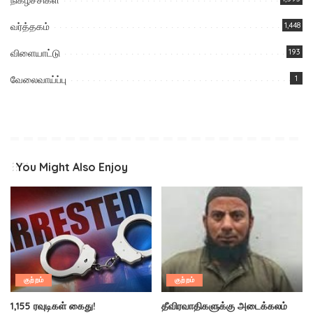
வர்த்தகம்
1,448
விளையாட்டு
193
வேலைவாய்ப்பு
1
You Might Also Enjoy
குற்றம்
குற்றம்
1,155 ரவுடிகள் கைது!
தீவிரவாதிகளுக்கு அடைக்கலம்