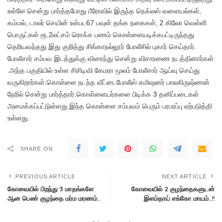
உள்ளே சென்று பார்த்தபோது பீரோவில் இருந்த நெக்லஸ் வளையல்கள்,
கம்மல், டாலர் செயின் உள்பட67 பவுன் தங்க நகைகள், 2 கிலோ வெள்ளி
பொருட்கள் ரூ.2லட்சம் ரொக்க பணம் கொள்ளையடிக்கபட்டிருந்தது
தெரியவந்தது இது குறித்து சிங்காநல்லூர் போலீசில் புகார் செய்தார்.
போலீசார் சம்பவ இடத்துக்கு விரைந்து சென்று விசாரணை நடத்தினார்கள்
.அந்த பகுதியில் உள்ள சிசிடிவி கேமரா மூலம் போலீசார் ஆய்வு செய்து
வருகிறார்கள்.கொள்ளை நடந்த வீட்டைபோலீஸ் கமிஷனர் பாலகிருஷ்ணன்
நேரில் சென்று பார்த்தார்.கொள்ளையர்களை பிடிக்க 3 தனிப்படைகள்
அமைக்கப்பட்டுள்ளது.இந்த கொள்ளை சம்பவம் பெரும் பரபரப்பு ஏற்படுத்தி
உள்ளது.
SHARE ON
PREVIOUS ARTICLE
NEXT ARTICLE
கோவையில் பிறந்து 3 மாதங்களே
கோவையில் 2 குழந்தைகளுடன்
ஆன பெண் குழந்தை மர்ம மரணம்..
இளம்தாய் எங்கோ மாயம்..!!