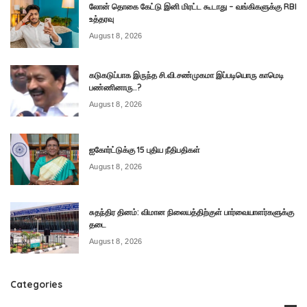
லோன் தொகை கேட்டு இனி மிரட்ட கூடாது – வங்கிகளுக்கு RBI
உத்தரவு
August 8, 2026
கடுகடுப்பாக இருந்த சி.வி.சண்முகமா இப்படியொரு காமெடி
பண்ணினாரு..?
August 8, 2026
ஐகோர்ட்டுக்கு 15 புதிய நீதிபதிகள்
August 8, 2026
சுதந்திர தினம்: விமான நிலையத்திற்குள் பார்வையாளர்களுக்கு
தடை
August 8, 2026
Categories