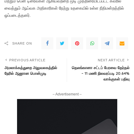
மற்றும் பென் டிரைவ்கள் ஆகியவற்றை மூடி முத்திரையிடப்பட்ட கவரில்
வைத்தும் ஆய்வக அதிகாரிகள் நேற்று உதகையில் உள்ள நீதிமன்றத்தில்
ஒப்படைத்தனர்.
SHARE ON
PREVIOUS ARTICLE
NEXT ARTICLE
அமலாக்கத்துறை அலுவலகத்தில்
தெலங்கானா சட்டப் பேரவை தேர்தல்
நேரில் ஆஜரான பொன்முடி
– 11 மணி நிலவரப்படி 20.64%
வாக்குகள் பதிவு
– Advertisement –