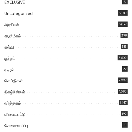
EXCLUSIVE
3
Uncategorized
5,689
அரசியல்
5,037
ஆன்மீகம்
398
கல்வி
513
குற்றம்
5,609
சூழல்
22
செய்திகள்
2,097
நிகழ்ச்சிகள்
1,593
வர்த்தகம்
1,447
விளையாட்டு
192
வேலைவாய்ப்பு
1