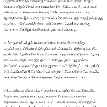
பகுதியைச் சேர்ந்த கனகராஜ் சாலை விபத்தில் உயிரிழந்தார். மேலும்,
கொலை மற்றும் கொள்ளை சம்பவங்களில் ஈடுபட்ட சயான், வாளையார்
மனோஜ் உட்பட கேரளாவை சேர்ந்த 10 பேர் கைது செய்யப்பட்டனர். 5
ஆண்டுகளாக இவ்வழக்கு உதகையில் உள்ள மாவட்ட நீதிமன்றத்தில் நடந்து
வருகிறது. இந்நிலையில், கோடநாடு கொலை, கொள்ளை வழக்கு
விசாரணை சிபிசிஐடி போலீஸாரிடம் ஒப்படைக்கப்பட்டது.
கடந்த ஓராண்டுக்கும் மேலாக சிபிசிஐடி போலீஸார் விசாரித்து
வருகின்றனர். நீதிமன்றத்தில் ஒப்படைக்கப்பட்டிருந்த பிஜின் குட்டி, தீபு,
ஜம்சீர் அலி ஆகியோரின் செல் போன்கள் மற்றும் சிம்கார்டுகளை ஆய்வு
செய்ய வேண்டும் என நீதிபதியிடம் சிபிசிஐடி தரப்பு மனுதாக்கல்
செய்தனர். அதையடுத்து கடந்த ஜூலை மாதம் பிஜின்குட்டி, தீபு, ஜம்சீர்
அலி ஆகியோரின் 8 செல்போன்கள் மற்றும் 4 சிம்கார்டுகள் கோவையில்
உள்ள தொழில் நுட்ப ஆய்வகத்துக்கு அனுப்பி வைக்கப்பட்டன.
அந்த ஆய்வகத்தில் கடந்த 4 மாதங்களாக ஆய்வு செய்த நிலையில்,
அதில் உள்ள தகவல்கள் மற்றும் தகவல் பரிமாற்ற விவரங்களை
அறிக்கையாகவும், ஆய்வு செய்யப்பட்ட செல்போன்கள், சிம்கார்டுகள்