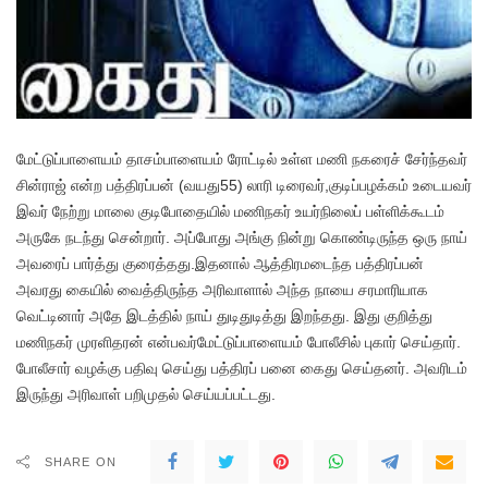
மேட்டுப்பாளையம் தாசம்பாளையம் ரோட்டில் உள்ள மணி நகரைச் சேர்ந்தவர்
சின்ராஜ் என்ற பத்திரப்பன் (வயது55) லாரி டிரைவர்,குடிப்பழக்கம் உடையவர்
இவர் நேற்று மாலை குடிபோதையில் மணிநகர் உயர்நிலைப் பள்ளிக்கூடம்
அருகே நடந்து சென்றார். அப்போது அங்கு நின்று கொண்டிருந்த ஒரு நாய்
அவரைப் பார்த்து குரைத்தது.இதனால் ஆத்திரமடைந்த பத்திரப்பன்
அவரது கையில் வைத்திருந்த அரிவாளால் அந்த நாயை சரமாரியாக
வெட்டினார் அதே இடத்தில் நாய் துடிதுடித்து இறந்தது. இது குறித்து
மணிநகர் முரளிதரன் என்பவர்மேட்டுப்பாளையம் போலீசில் புகார் செய்தார்.
போலீசார் வழக்கு பதிவு செய்து பத்திரப் பனை கைது செய்தனர். அவரிடம்
இருந்து அரிவாள் பறிமுதல் செய்யப்பட்டது.
SHARE ON