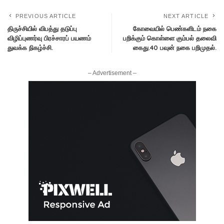
PREVIOUS ARTICLE
NEXT ARTICLE
திருச்சியில் விபத்து தடுப்பு
கோவையில் பெண்களிடம் நகை
விழிப்புணர்வு பிரச்சாரப் பயணம்
பறிக்கும் கொள்ளை கும்பல் தலைவி
துவக்க நிகழ்ச்சி.
கைது.40 பவுன் நகை பறிமுதல்.
– Advertisement –