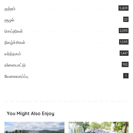
குற்றம்
5,609
சூழல்
22
செய்திகள்
2,093
நிகழ்ச்சிகள்
1,593
வர்த்தகம்
1,447
விளையாட்டு
192
வேலைவாய்ப்பு
1
You Might Also Enjoy