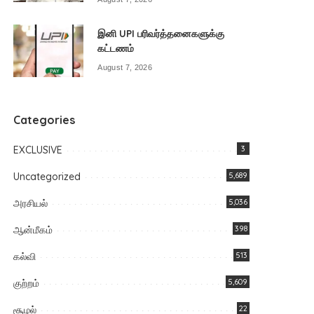
இனி UPI பரிவர்த்தனைகளுக்கு
கட்டணம்
August 7, 2026
Categories
EXCLUSIVE
3
Uncategorized
5,689
அரசியல்
5,036
ஆன்மீகம்
398
கல்வி
513
குற்றம்
5,609
சூழல்
22