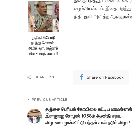
இதையடுத்து, மக்களின் கோரிக
வழங்கியுள்ளார். இதையடுத்து 
நிதியுதவி அளித்த ஆளுநருக்கு
முதிர்ச்சியோடு
நடந்து கொண்ட
அமித் ஷா, ராஜ்நாத்
சிங் – சரத் பவார்.!!
Share on Facebook
SHARE ON
PREVIOUS ARTICLE
தஞ்சை பெரியக் கோவிலை கட்டிய மாமன்னன
இராஜராஜ சோழன் 1038ம் ஆண்டு சதய
விழாவை முன்னிட்டு பந்தல் கால் நடும் விழா.!