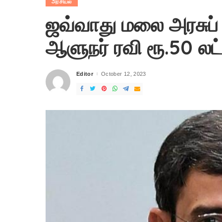
அரசியல்
ஜவ்வாது மலை அரசுப்
ஆளுநர் ரவி ரூ.50 லட்ச
Editor
October 12, 2023
Posted
by