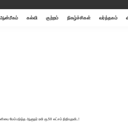
ஆன்மீகம்
கல்வி
குற்றம்
நிகழ்ச்சிகள்
வர்த்தகம்
ளியை மேம்படுத்த ஆளுநர் ரவி ரூ.50 லட்சம் நிதியுதவி..!