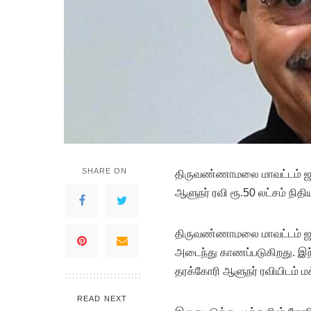
SHARE ON
திருவண்ணாமலை மாவட்டம் ஜவ
ஆளுநர் ரவி ரூ.50 லட்சம் நிதி
திருவண்ணாமலை மாவட்டம் ஜவ
அடைந்து காணப்படுகிறது. இந்
தரக்கோரி ஆளுநர் ரவியிடம் ம
READ NEXT