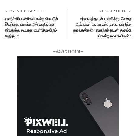
PREVIOUS ARTICLE
NEXT ARTICLE
வளர்ச்சிப் பணிகள் என்ற பெயரில்
உற்சாகத்துடன் பள்ளிக்கு சென்ற
இயற்கை வளங்களில் பாதிப்பை
ஆப்கான் பெண்கள்: தடை விதித்த
ஏற்படுத்த கூடாது-உயர்நீதிமன்றம்
தலிபான்கள்- ஏமாற்றத்துடன் திரும்பி
அதிரடி.!!
சென்ற மாணவிகள்.!!
– Advertisement –