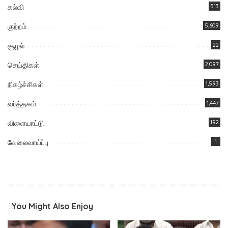
கல்வி
513
குற்றம்
5,609
சூழல்
22
செய்திகள்
2,097
நிகழ்ச்சிகள்
1,593
வர்த்தகம்
1,447
விளையாட்டு
192
வேலைவாய்ப்பு
1
You Might Also Enjoy