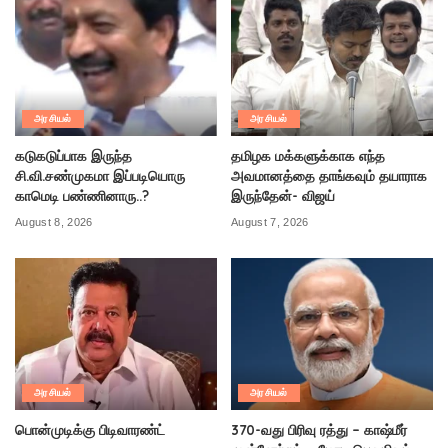
அரசியல்
அரசியல்
கடுகடுப்பாக இருந்த
தமிழக மக்களுக்காக எந்த
சி.வி.சண்முகமா இப்படியொரு
அவமானத்தை தாங்கவும் தயாராக
காமெடி பண்ணினாரு..?
இருந்தேன்- விஜய்
August 8, 2026
August 7, 2026
அரசியல்
அரசியல்
பொன்முடிக்கு பிடிவாரண்ட்
370-வது பிரிவு ரத்து – காஷ்மீர்