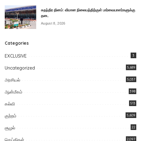
சுதந்திர தினம்: விமான நிலையத்திற்குள் பார்வையாளர்களுக்கு
தடை
August 8, 2026
Categories
EXCLUSIVE
3
Uncategorized
5,689
அரசியல்
5,037
ஆன்மீகம்
398
கல்வி
513
குற்றம்
5,609
சூழல்
22
செய்திகள்
2,097