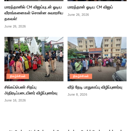
மாரத்தானில் CM விஜய்யுடன் ஓடிய
மாரத்தான் ஓடிய CM விஜய்
வீராங்கனைகள் சொன்ன சுவாரசிய
June 26, 2026
தகவல்!
June 26, 2026
நிகழ்ச்சிகள்
நிகழ்ச்சிகள்
சிங்கப்பெண் சிறப்பு
வீடு தேடி பாதுகாப்பு விழிப்புணர்வு
அதிரடிப்படையினர் விழிப்புணர்வு
June 8, 2026
June 16, 2026